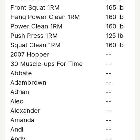
Front Squat 1RM
165 lb
Hang Power Clean 1RM
160 lb
Power Clean 1RM
160 lb
Push Press 1RM
125 lb
Squat Clean 1RM
160 lb
2007 Hopper
--
30 Muscle-ups For Time
--
Abbate
--
Adambrown
--
Adrian
--
Alec
--
Alexander
--
Amanda
--
Andi
--
Andy
--