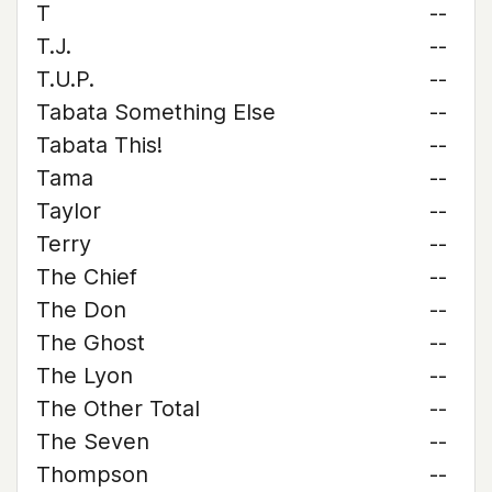
T
--
T.J.
--
T.U.P.
--
Tabata Something Else
--
Tabata This!
--
Tama
--
Taylor
--
Terry
--
The Chief
--
The Don
--
The Ghost
--
The Lyon
--
The Other Total
--
The Seven
--
Thompson
--