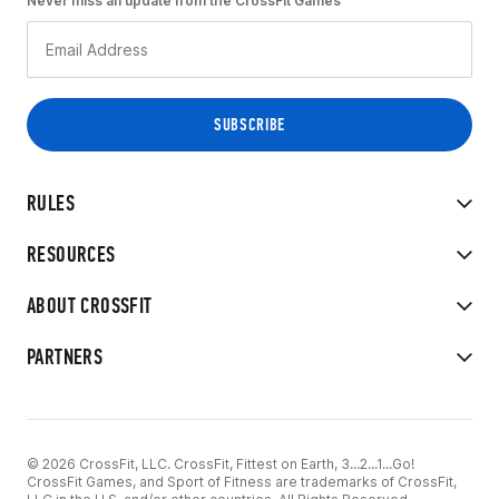
Never miss an update from the CrossFit Games
RULES
RESOURCES
ABOUT CROSSFIT
PARTNERS
© 2026 CrossFit, LLC. CrossFit, Fittest on Earth, 3...2...1...Go!
CrossFit Games, and Sport of Fitness are trademarks of CrossFit,