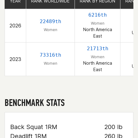
YEAR
YEAR
RANK WORLDWIDE
RANK WORLDWIDE
RANK BY REGION
RANK BY REGION
RANK
RANK
6216th
22489th
Women
2026
North America
Women
Un
East
21713th
3
73316th
Women
2023
North America
Women
Un
East
BENCHMARK STATS
Back Squat 1RM
200 lb
Deadlift 1RM
260 lb