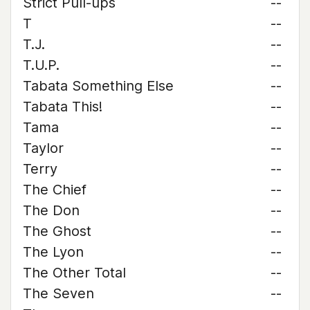
Strict Pull-ups
--
T
--
T.J.
--
T.U.P.
--
Tabata Something Else
--
Tabata This!
--
Tama
--
Taylor
--
Terry
--
The Chief
--
The Don
--
The Ghost
--
The Lyon
--
The Other Total
--
The Seven
--