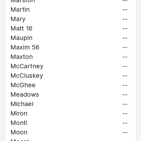
Marston
--
Martin
--
Mary
--
Matt 16
--
Maupin
--
Maxim 56
--
Maxton
--
McCartney
--
McCluskey
--
McGhee
--
Meadows
--
Michael
--
Miron
--
Monti
--
Moon
--