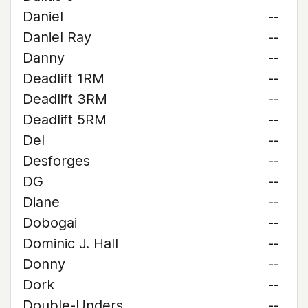
Daniel
--
Daniel Ray
--
Danny
--
Deadlift 1RM
--
Deadlift 3RM
--
Deadlift 5RM
--
Del
--
Desforges
--
DG
--
Diane
--
Dobogai
--
Dominic J. Hall
--
Donny
--
Dork
--
Double-Unders
--