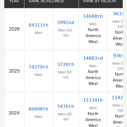
YEAR
YEAR
RANK WORLDWIDE
RANK WORLDWIDE
RANK BY REGION
RANK BY REGION
963r
14680th
Men (50
3992nd
Men
84311th
54)
2026
North
Men (50-
North
Men
54)
America
Americ
West
West
936t
14083rd
Men (50
3720th
Men
74279th
54)
2025
North
Men (50-
North
Men
54)
America
Americ
West
West
1342n
15334th
Men (45
5476th
Men
86090th
49)
2024
North
Men (45-
North
Men
49)
America
Americ
West