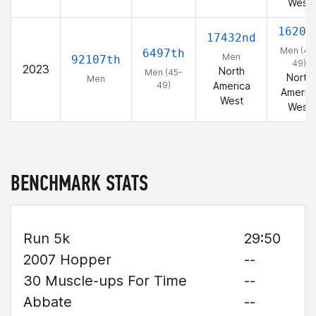
West
1620t
17432nd
Men (45
6497th
Men
92107th
49)
2023
North
Men (45-
North
Men
49)
America
Americ
West
West
BENCHMARK STATS
Run 5k
29:50
2007 Hopper
--
30 Muscle-ups For Time
--
Abbate
--