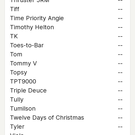
Thruster 5RM
--
Tiff
--
Time Priority Angie
--
Timothy Helton
--
TK
--
Toes-to-Bar
--
Tom
--
Tommy V
--
Topsy
--
TPT9000
--
Triple Deuce
--
Tully
--
Tumilson
--
Twelve Days of Christmas
--
Tyler
--