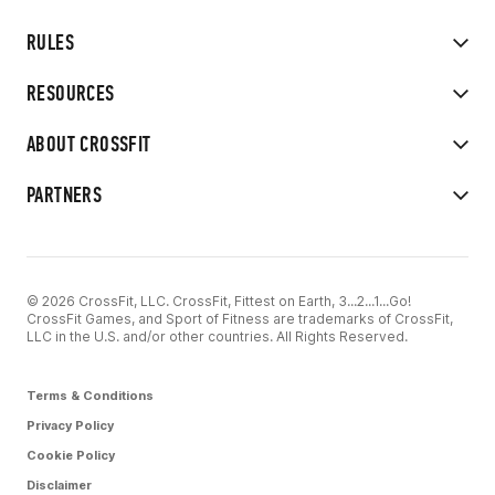
RULES
RESOURCES
ABOUT CROSSFIT
PARTNERS
© 2026 CrossFit, LLC. CrossFit, Fittest on Earth, 3...2...1...Go!
CrossFit Games, and Sport of Fitness are trademarks of CrossFit,
LLC in the U.S. and/or other countries. All Rights Reserved.
Terms & Conditions
Privacy Policy
Cookie Policy
Disclaimer