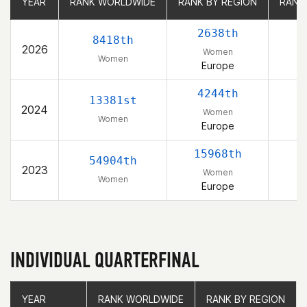
YEAR
YEAR
RANK WORLDWIDE
RANK WORLDWIDE
RANK BY REGION
RANK BY REGION
RANK
RANK
2638th
8418th
2026
Women
Women
Europe
S
4244th
13381st
2024
Women
Women
Europe
S
15968th
54904th
2023
Women
Women
Europe
S
INDIVIDUAL QUARTERFINAL
YEAR
YEAR
RANK WORLDWIDE
RANK WORLDWIDE
RANK BY REGION
RANK BY REGION