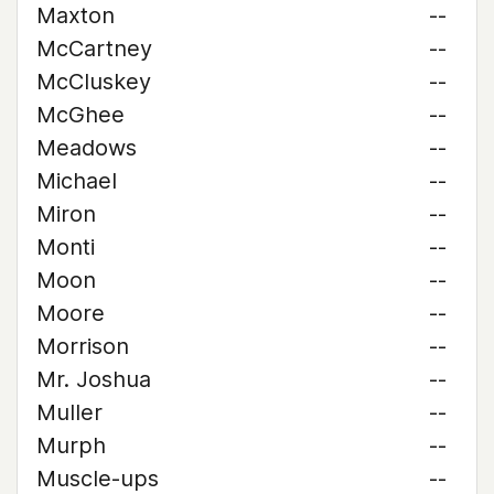
Maxton
--
McCartney
--
McCluskey
--
McGhee
--
Meadows
--
Michael
--
Miron
--
Monti
--
Moon
--
Moore
--
Morrison
--
Mr. Joshua
--
Muller
--
Murph
--
Muscle-ups
--