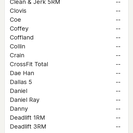
Clean & Jerk 5RM
--
Clovis
--
Coe
--
Coffey
--
Coffland
--
Collin
--
Crain
--
CrossFit Total
--
Dae Han
--
Dallas 5
--
Daniel
--
Daniel Ray
--
Danny
--
Deadlift 1RM
--
Deadlift 3RM
--