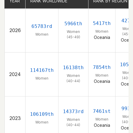
YEAR
YEAR
RANK WORLDWIDE
RANK WORLDWIDE
RANK BY REGION
RANK BY REGION
427
5417th
5966th
65783rd
Wome
2026
Women
Women
(45-4
Women
(45-49)
Oceania
Ocean
1055
7854th
16138th
114167th
Wome
2024
Women
Women
(40-4
Women
(40-44)
Oceania
Ocean
993
7461st
14373rd
106109th
Wome
2023
Women
Women
(40-4
Women
(40-44)
Oceania
Ocean