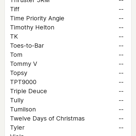
Thruster 5RM
--
Tiff
--
Time Priority Angie
--
Timothy Helton
--
TK
--
Toes-to-Bar
--
Tom
--
Tommy V
--
Topsy
--
TPT9000
--
Triple Deuce
--
Tully
--
Tumilson
--
Twelve Days of Christmas
--
Tyler
--