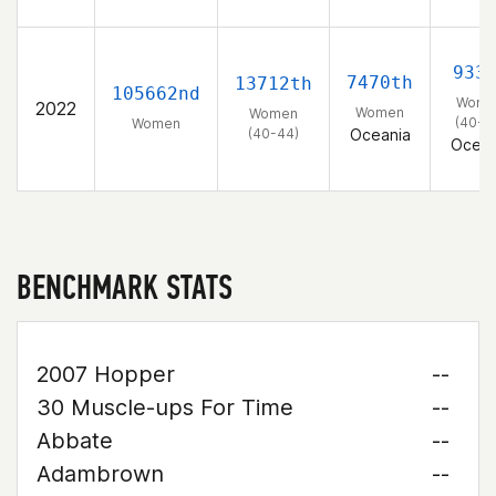
933
7470th
13712th
105662nd
Wome
2022
Women
Women
(40-4
Women
(40-44)
Oceania
Ocean
BENCHMARK STATS
2007 Hopper
--
30 Muscle-ups For Time
--
Abbate
--
Adambrown
--