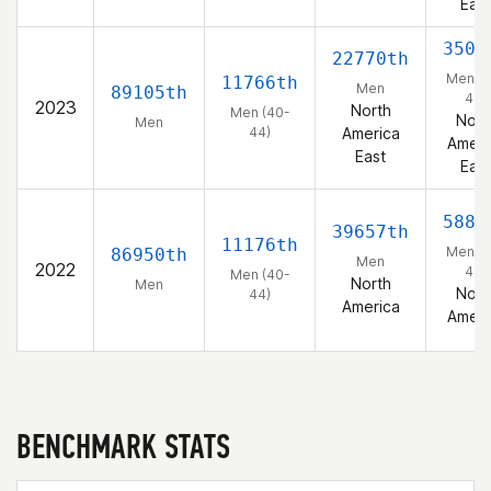
East
3506
22770th
Men (4
11766th
Men
89105th
44)
2023
North
Men (40-
Nort
Men
44)
America
Ameri
East
East
5889
39657th
11176th
Men (4
86950th
Men
2022
44)
Men (40-
North
Men
Nort
44)
America
Ameri
BENCHMARK STATS