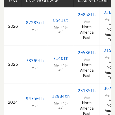
YEAR
YEAR
RANK WORLDWIDE
RANK WORLDWIDE
RANK BY REGION
RANK BY REGION
2364
20858th
Men (4
8541st
Men
87283rd
49)
2026
North
Men (45-
Nort
Men
49)
America
Ameri
East
East
2154
20530th
Men (4
7140th
Men
78369th
49)
2025
North
Men (45-
Nort
Men
49)
America
Ameri
East
East
3673
23135th
Men (4
12984th
Men
94750th
44)
2024
North
Men (40-
Nort
Men
44)
America
Ameri
East