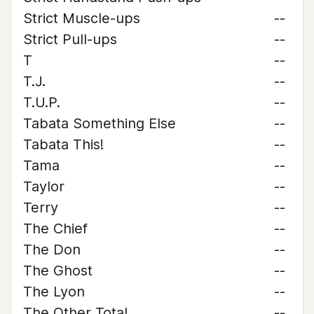
Strict Muscle-ups
--
Strict Pull-ups
--
T
--
T.J.
--
T.U.P.
--
Tabata Something Else
--
Tabata This!
--
Tama
--
Taylor
--
Terry
--
The Chief
--
The Don
--
The Ghost
--
The Lyon
--
The Other Total
--