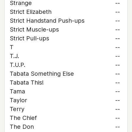
Strange
--
Strict Elizabeth
--
Strict Handstand Push-ups
--
Strict Muscle-ups
--
Strict Pull-ups
--
T
--
T.J.
--
T.U.P.
--
Tabata Something Else
--
Tabata This!
--
Tama
--
Taylor
--
Terry
--
The Chief
--
The Don
--