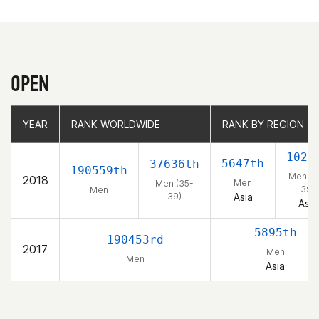
OPEN
YEAR
YEAR
RANK WORLDWIDE
RANK WORLDWIDE
RANK BY REGION
RANK BY REGION
1028
5647th
37636th
190559th
Men (3
2018
Men
Men (35-
39)
Men
39)
Asia
Asia
5895th
190453rd
2017
Men
Men
Asia