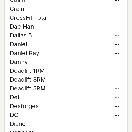
Collin
--
Crain
--
CrossFit Total
--
Dae Han
--
Dallas 5
--
Daniel
--
Daniel Ray
--
Danny
--
Deadlift 1RM
--
Deadlift 3RM
--
Deadlift 5RM
--
Del
--
Desforges
--
DG
--
Diane
--