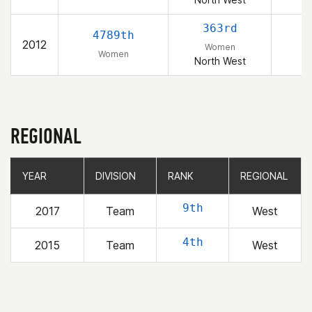
363rd
4789th
2012
Women
Women
North West
REGIONAL
YEAR
YEAR
DIVISION
DIVISION
RANK
RANK
REGIONAL
REGIONAL
9th
2017
Team
West
4th
2015
Team
West