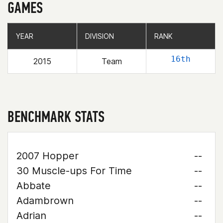
GAMES
YEAR
YEAR
DIVISION
DIVISION
RANK
RANK
16th
2015
Team
BENCHMARK STATS
2007 Hopper
--
30 Muscle-ups For Time
--
Abbate
--
Adambrown
--
Adrian
--