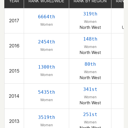
YEAR
YEAR
RANK WORLDWIDE
RANK WORLDWIDE
RANK BY REGION
RANK BY REGION
RANK
RANK
319th
6664th
2017
Women
Women
North West
Uni
148th
2454th
2016
Women
Women
North West
80th
1300th
2015
Women
Women
North West
341st
5435th
2014
Women
Women
North West
251st
3519th
2013
Women
Women
North West