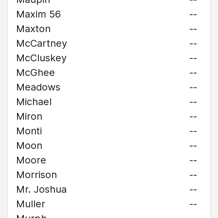
Maxim 56
--
Maxton
--
McCartney
--
McCluskey
--
McGhee
--
Meadows
--
Michael
--
Miron
--
Monti
--
Moon
--
Moore
--
Morrison
--
Mr. Joshua
--
Muller
--