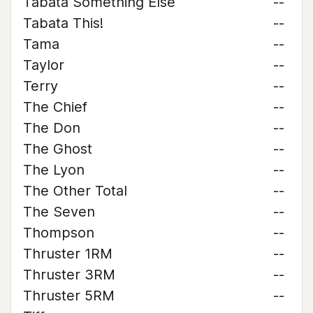
Tabata Something Else
--
Tabata This!
--
Tama
--
Taylor
--
Terry
--
The Chief
--
The Don
--
The Ghost
--
The Lyon
--
The Other Total
--
The Seven
--
Thompson
--
Thruster 1RM
--
Thruster 3RM
--
Thruster 5RM
--