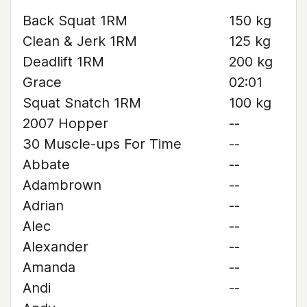
Back Squat 1RM
150 kg
Clean & Jerk 1RM
125 kg
Deadlift 1RM
200 kg
Grace
02:01
Squat Snatch 1RM
100 kg
2007 Hopper
--
30 Muscle-ups For Time
--
Abbate
--
Adambrown
--
Adrian
--
Alec
--
Alexander
--
Amanda
--
Andi
--