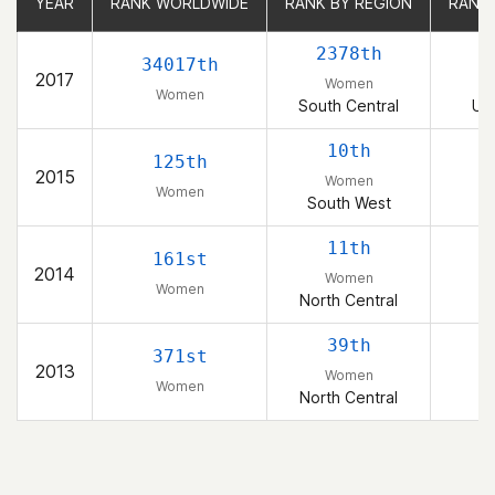
YEAR
YEAR
RANK WORLDWIDE
RANK WORLDWIDE
RANK BY REGION
RANK BY REGION
RANK
RANK
2378th
2
34017th
2017
Women
Women
South Central
Uni
10th
125th
2015
Women
Women
South West
11th
161st
2014
Women
Women
North Central
39th
371st
2013
Women
Women
North Central