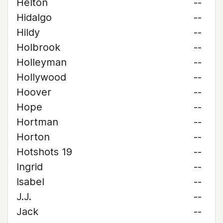
Helton
--
Hidalgo
--
Hildy
--
Holbrook
--
Holleyman
--
Hollywood
--
Hoover
--
Hope
--
Hortman
--
Horton
--
Hotshots 19
--
Ingrid
--
Isabel
--
J.J.
--
Jack
--