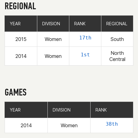
REGIONAL
YEAR
YEAR
DIVISION
DIVISION
RANK
RANK
REGIONAL
REGIONAL
17th
2015
Women
South
North
1st
2014
Women
Central
GAMES
YEAR
YEAR
DIVISION
DIVISION
RANK
RANK
38th
2014
Women