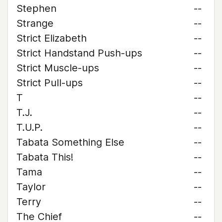
Stephen
--
Strange
--
Strict Elizabeth
--
Strict Handstand Push-ups
--
Strict Muscle-ups
--
Strict Pull-ups
--
T
--
T.J.
--
T.U.P.
--
Tabata Something Else
--
Tabata This!
--
Tama
--
Taylor
--
Terry
--
The Chief
--