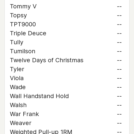
Tommy V
--
Topsy
--
TPT9000
--
Triple Deuce
--
Tully
--
Tumilson
--
Twelve Days of Christmas
--
Tyler
--
Viola
--
Wade
--
Wall Handstand Hold
--
Walsh
--
War Frank
--
Weaver
--
Weighted Pull-up 1RM
--