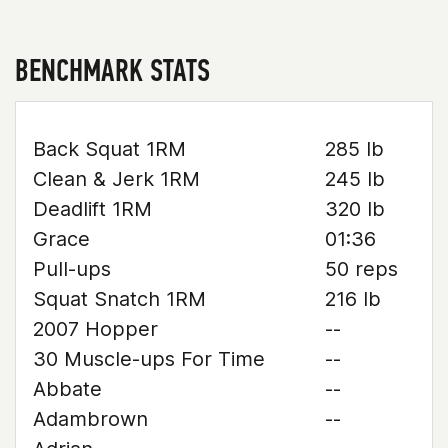
BENCHMARK STATS
Back Squat 1RM
285 lb
Clean & Jerk 1RM
245 lb
Deadlift 1RM
320 lb
Grace
01:36
Pull-ups
50 reps
Squat Snatch 1RM
216 lb
2007 Hopper
--
30 Muscle-ups For Time
--
Abbate
--
Adambrown
--