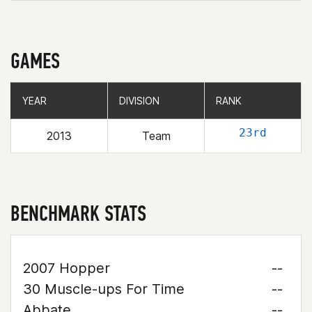
GAMES
YEAR
YEAR
DIVISION
DIVISION
RANK
RANK
23rd
2013
Team
BENCHMARK STATS
2007 Hopper
--
30 Muscle-ups For Time
--
Abbate
--