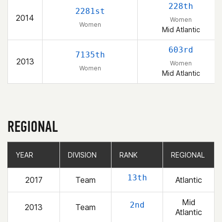
228th
2281st
2014
Women
Women
Mid Atlantic
603rd
7135th
2013
Women
Women
Mid Atlantic
REGIONAL
YEAR
YEAR
DIVISION
DIVISION
RANK
RANK
REGIONAL
REGIONAL
13th
2017
Team
Atlantic
Mid
2nd
2013
Team
Atlantic