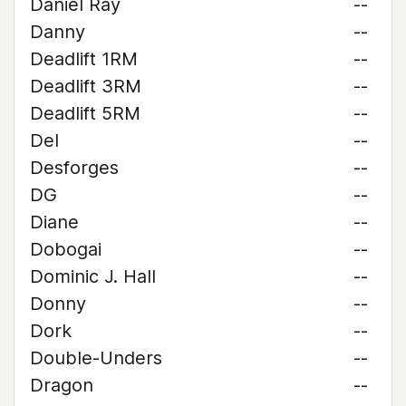
Daniel Ray
--
Danny
--
Deadlift 1RM
--
Deadlift 3RM
--
Deadlift 5RM
--
Del
--
Desforges
--
DG
--
Diane
--
Dobogai
--
Dominic J. Hall
--
Donny
--
Dork
--
Double-Unders
--
Dragon
--