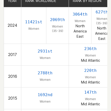
YEAR
YEAR
RANK WORLDWIDE
RANK WORLDWIDE
RANK BY REGION
RANK BY REGION
627th
3064th
Women
2069th
Women
11421st
(35-39)
2024
North
Women
North
Women
(35-39)
America
America
East
East
236th
2931st
2017
Women
Women
Mid Atlantic
220th
2788th
2016
Women
Women
Mid Atlantic
147th
1692nd
2015
Women
Women
Mid Atlantic