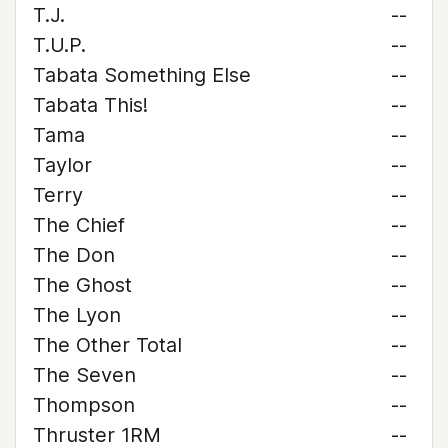
T.J.
--
T.U.P.
--
Tabata Something Else
--
Tabata This!
--
Tama
--
Taylor
--
Terry
--
The Chief
--
The Don
--
The Ghost
--
The Lyon
--
The Other Total
--
The Seven
--
Thompson
--
Thruster 1RM
--