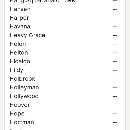
Hang Squat Snatch 5RM
--
Hansen
--
Harper
--
Havana
--
Heavy Grace
--
Helen
--
Helton
--
Hidalgo
--
Hildy
--
Holbrook
--
Holleyman
--
Hollywood
--
Hoover
--
Hope
--
Hortman
--