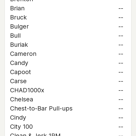
Brian
--
Bruck
--
Bulger
--
Bull
--
Buriak
--
Cameron
--
Candy
--
Capoot
--
Carse
--
CHAD1000x
--
Chelsea
--
Chest-to-Bar Pull-ups
--
Cindy
--
City 100
--
Clean & Jerk 1RM
--