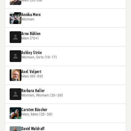
Men (55-59)
Annika Merx
Women
Arno Bühlen
Men (70+)
Ashley Ströe
Women, Girls (16-17)
Axel Volpert
Men (65-69)
Barbara Haller
Women, Women (35-39)
Carsten Büscher
Men, Men (35-39)
David Waldraff