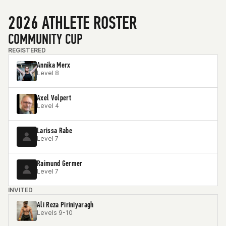
2026 ATHLETE ROSTER
COMMUNITY CUP
REGISTERED
Annika Merx
Level 8
Axel Volpert
Level 4
Larissa Rabe
Level 7
Raimund Germer
Level 7
INVITED
Ali Reza Piriniyaragh
Levels 9-10