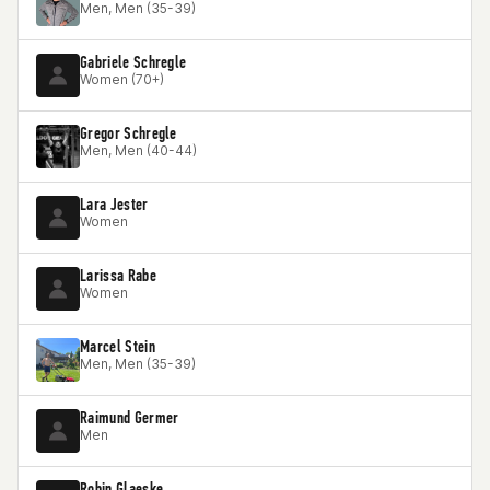
Men, Men (35-39)
Gabriele Schregle
Women (70+)
Gregor Schregle
Men, Men (40-44)
Lara Jester
Women
Larissa Rabe
Women
Marcel Stein
Men, Men (35-39)
Raimund Germer
Men
Robin Glaeske