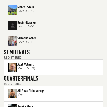
Marcel Stein
Levels 8-10
Robin Glaeske
Levels 5-10
Susanne Adler
Levels 2-8
SEMIFINALS
REGISTERED
Axel Volpert
Men (65-69)
QUARTERFINALS
REGISTERED
Ali Reza Piriniyaragh
Men
Annika Merx