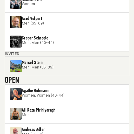
Women
Axel Volpert
Men (65-69)
Gregor Schregle
Men, Men (40-44)
INVITED
Marcel Stein
Men, Men (35-39)
OPEN
Agathe Hohmann
Women, Women (40-44)
Ali Reza Piriniyaragh
Men
Andreas Adler