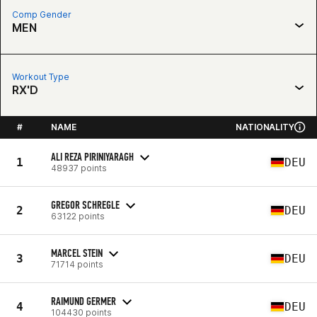
Comp Gender
MEN
Workout Type
RX'D
#
NAME
NATIONALITY
ALI REZA PIRINIYARAGH
1
DEU
48937 points
GREGOR SCHREGLE
2
DEU
63122 points
MARCEL STEIN
3
DEU
71714 points
RAIMUND GERMER
4
DEU
104430 points