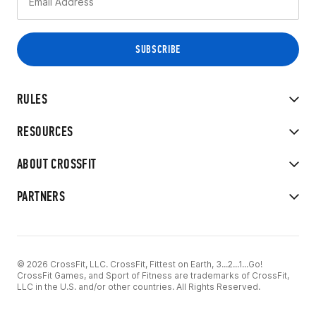
RULES
RESOURCES
ABOUT CROSSFIT
PARTNERS
© 2026 CrossFit, LLC. CrossFit, Fittest on Earth, 3...2...1...Go!
CrossFit Games, and Sport of Fitness are trademarks of CrossFit,
LLC in the U.S. and/or other countries. All Rights Reserved.