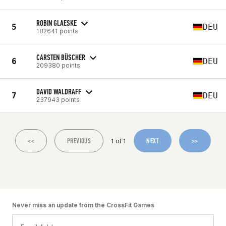
ROBIN GLAESKE
5
DEU
182641 points
CARSTEN BÜSCHER
6
DEU
209380 points
DAVID WALDRAFF
7
DEU
237943 points
<<
PREVIOUS
NEXT
>>
1 of 1
Never miss an update from the CrossFit Games