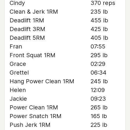
Cindy
370 reps
Clean & Jerk 1RM
235 lb
Deadlift 1RM
455 lb
Deadlift 3RM
425 lb
Deadlift 5RM
405 lb
Fran
07:55
Front Squat 1RM
295 lb
Grace
02:29
Grettel
06:34
Hang Power Clean 1RM
245 lb
Helen
12:09
Jackie
09:23
Power Clean 1RM
265 lb
Power Snatch 1RM
165 lb
Push Jerk 1RM
225 lb