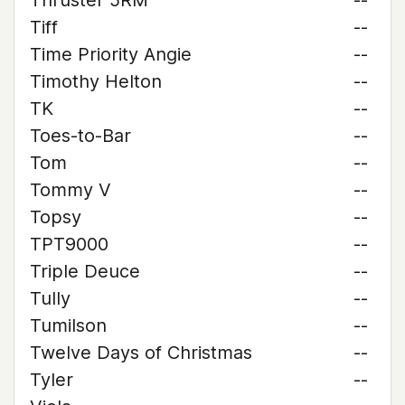
Thruster 5RM
--
Tiff
--
Time Priority Angie
--
Timothy Helton
--
TK
--
Toes-to-Bar
--
Tom
--
Tommy V
--
Topsy
--
TPT9000
--
Triple Deuce
--
Tully
--
Tumilson
--
Twelve Days of Christmas
--
Tyler
--