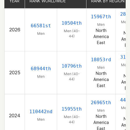
YEAR
YEAR
RANK WORLDWIDE
RANK WORLDWIDE
RANK BY REGION
RANK BY REGION
285
15967th
Men 
10504th
Men
66581st
44
2026
North
Men (40-
Nor
Men
44)
America
Amer
East
Ea
317
18053rd
Men 
10796th
Men
68944th
44
2025
North
Men (40-
Nor
Men
44)
America
Amer
East
Ea
448
26965th
Men 
15955th
Men
110442nd
44
2024
North
Men (40-
Nor
Men
44)
America
Amer
East