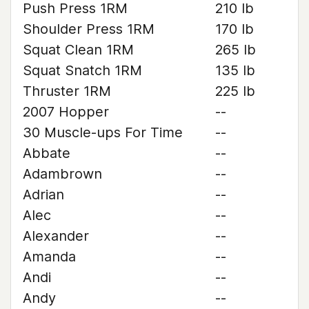
Push Press 1RM
210 lb
Shoulder Press 1RM
170 lb
Squat Clean 1RM
265 lb
Squat Snatch 1RM
135 lb
Thruster 1RM
225 lb
2007 Hopper
--
30 Muscle-ups For Time
--
Abbate
--
Adambrown
--
Adrian
--
Alec
--
Alexander
--
Amanda
--
Andi
--
Andy
--