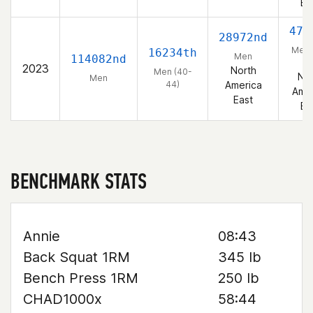
Ea
473
28972nd
Men 
16234th
Men
114082nd
44
2023
North
Men (40-
Nor
Men
44)
America
Amer
East
Ea
BENCHMARK STATS
Annie
08:43
Back Squat 1RM
345 lb
Bench Press 1RM
250 lb
CHAD1000x
58:44