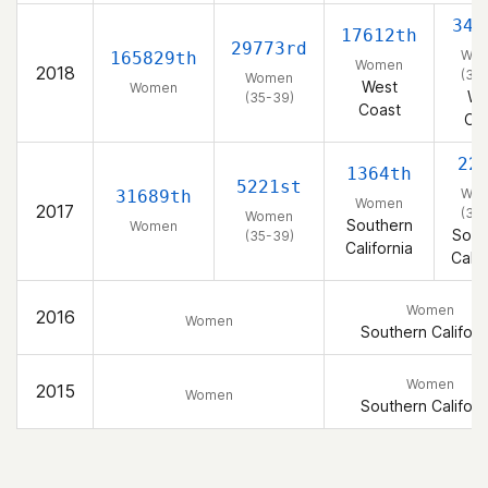
345
17612th
29773rd
Wo
165829th
Women
2018
(35
Women
West
Women
We
(35-39)
Coast
Co
22
1364th
5221st
Wo
31689th
Women
2017
(35
Women
Southern
Women
Sout
(35-39)
California
Calif
Women
2016
Women
Southern Californ
Women
2015
Women
Southern Californ