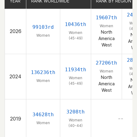
YEAR
YEAR
RANK WORLDWIDE
RANK WORLDWIDE
RANK BY REGION
RANK BY REGION
247
19607th
Wo
10436th
Women
99103rd
(45
2026
North
Women
No
Women
(45-49)
America
Ame
West
We
285
27206th
Wo
11934th
Women
136236th
(45
2024
North
Women
No
Women
(45-49)
America
Ame
West
We
3208th
34628th
2019
– –
Women
Women
(40-44)