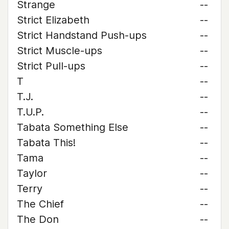
Strange
--
Strict Elizabeth
--
Strict Handstand Push-ups
--
Strict Muscle-ups
--
Strict Pull-ups
--
T
--
T.J.
--
T.U.P.
--
Tabata Something Else
--
Tabata This!
--
Tama
--
Taylor
--
Terry
--
The Chief
--
The Don
--