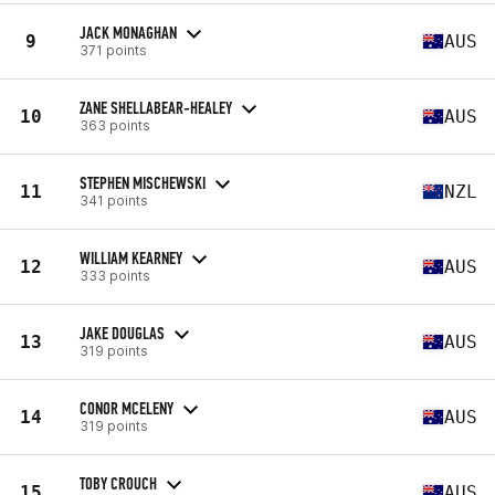
JACK MONAGHAN
9
AUS
371 points
ZANE SHELLABEAR-HEALEY
10
AUS
363 points
STEPHEN MISCHEWSKI
11
NZL
341 points
WILLIAM KEARNEY
12
AUS
333 points
JAKE DOUGLAS
13
AUS
319 points
CONOR MCELENY
14
AUS
319 points
TOBY CROUCH
15
AUS