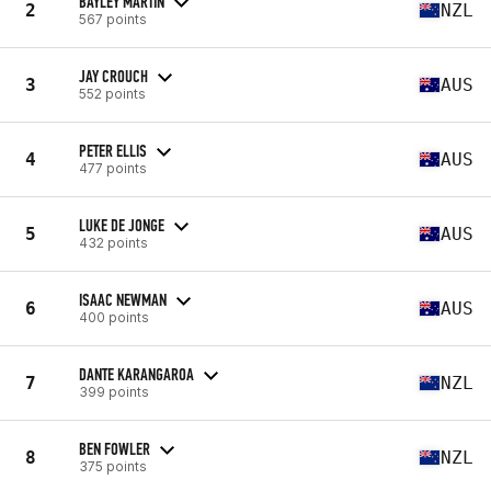
BAYLEY MARTIN
2
NZL
567 points
JAY CROUCH
3
AUS
552 points
PETER ELLIS
4
AUS
477 points
LUKE DE JONGE
5
AUS
432 points
ISAAC NEWMAN
6
AUS
400 points
DANTE KARANGAROA
7
NZL
399 points
BEN FOWLER
8
NZL
375 points