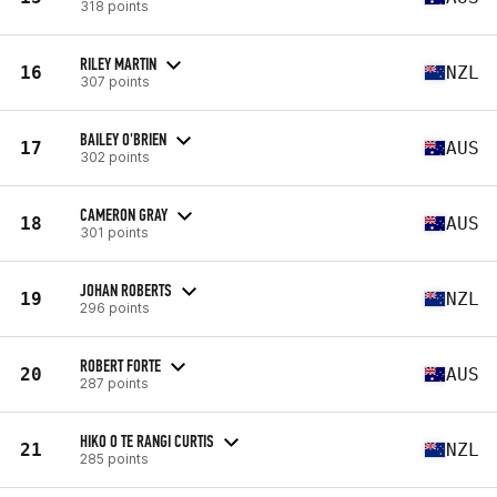
318 points
RILEY MARTIN
16
NZL
307 points
BAILEY O'BRIEN
17
AUS
302 points
CAMERON GRAY
18
AUS
301 points
JOHAN ROBERTS
19
NZL
296 points
ROBERT FORTE
20
AUS
287 points
HIKO O TE RANGI CURTIS
21
NZL
285 points