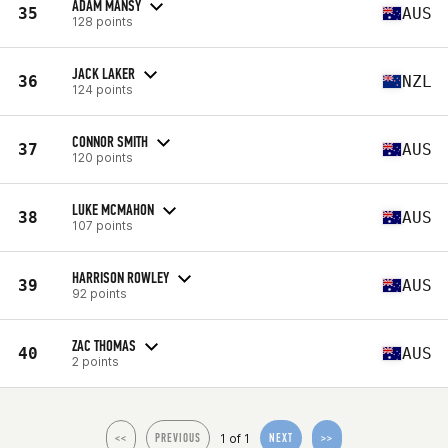
ADAM MANSY
35
AUS
128 points
JACK LAKER
36
NZL
124 points
CONNOR SMITH
37
AUS
120 points
LUKE MCMAHON
38
AUS
107 points
HARRISON ROWLEY
39
AUS
92 points
ZAC THOMAS
40
AUS
2 points
1 of 1
<<
PREVIOUS
NEXT
>>