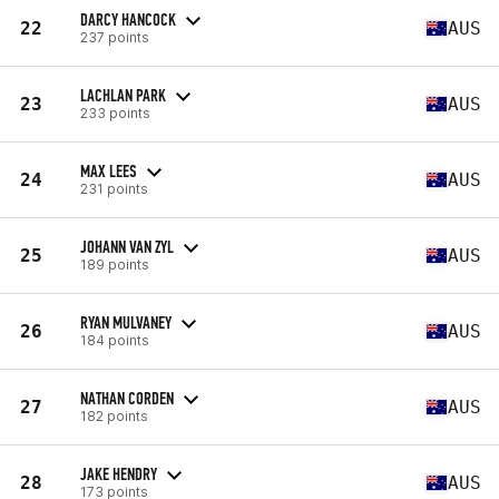
DARCY HANCOCK
22
AUS
237 points
LACHLAN PARK
23
AUS
233 points
MAX LEES
24
AUS
231 points
JOHANN VAN ZYL
25
AUS
189 points
RYAN MULVANEY
26
AUS
184 points
NATHAN CORDEN
27
AUS
182 points
JAKE HENDRY
28
AUS
173 points