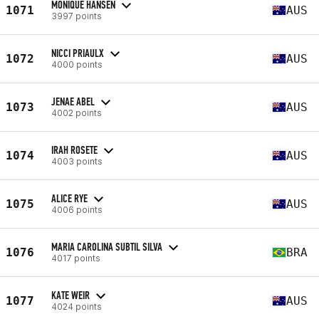
MONIQUE HANSEN
1071
AUS
3997 points
NICCI PRIAULX
1072
AUS
4000 points
JENAE ABEL
1073
AUS
4002 points
IRAH ROSETE
1074
AUS
4003 points
ALICE RYE
1075
AUS
4006 points
MARIA CAROLINA SUBTIL SILVA
1076
BRA
4017 points
KATE WEIR
1077
AUS
4024 points