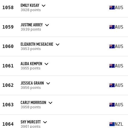
EMILY KUSAY
1058
AUS
3928 points
JUSTINE ABBEY
1059
AUS
3939 points
ELIZABETH MCGEACHIE
1060
AUS
3953 points
ALIDA KEMPEN
1061
AUS
3955 points
JESSICA GRAHN
1062
AUS
3956 points
CARLY MORRISON
1063
AUS
3958 points
SHY MURCOTT
1064
NZL
3961 points