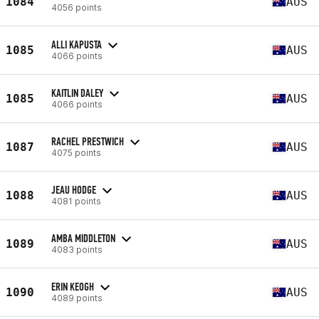
1084
AUS
4056 points
ALLI KAPUSTA
1085
AUS
4066 points
KAITLIN DALEY
1085
AUS
4066 points
RACHEL PRESTWICH
1087
AUS
4075 points
JEAU HODGE
1088
AUS
4081 points
AMBA MIDDLETON
1089
AUS
4083 points
ERIN KEOGH
1090
AUS
4089 points