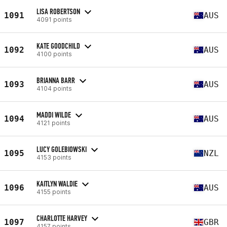
LISA ROBERTSON
1091
AUS
4091 points
KATE GOODCHILD
1092
AUS
4100 points
BRIANNA BARR
1093
AUS
4104 points
MADDI WILDE
1094
AUS
4121 points
LUCY GOLEBIOWSKI
1095
NZL
4153 points
KAITLYN WALDIE
1096
AUS
4155 points
CHARLOTTE HARVEY
1097
GBR
4157 points