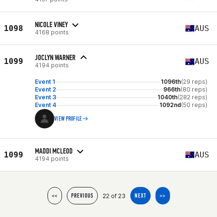
NICOLE VINEY
1098
AUS
4168 points
JOCLYN WARNER
1099
AUS
4194 points
Event 1
1096th
(29 reps)
Event 2
966th
(80 reps)
Event 3
1040th
(282 reps)
Event 4
1092nd
(50 reps)
VIEW PROFILE
MADDI MCLEOD
1099
AUS
4194 points
22 of 23
<<
PREVIOUS
NEXT
>>