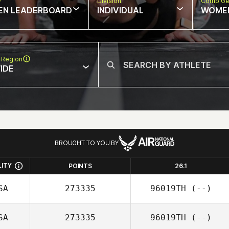
w
Division
Comp Ge
EN LEADERBOARD
INDIVIDUAL
WOME
 Region
IDE
BROUGHT TO YOU BY
LITY
POINTS
26.1
SA
273335
96019TH
(--)
SA
273335
96019TH
(--)