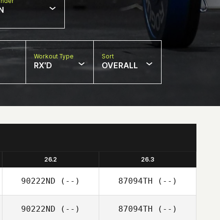
nder
N
Workout Type
Sort
RX'D
OVERALL
26.2
26.3
90222ND
(--)
87094TH
(--)
90222ND
(--)
87094TH
(--)