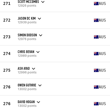
SCOTT MCCOMBS
271
AUS
12926 points
JASON DC KIM
272
AUS
12939 points
SIMON DODSON
273
AUS
12976 points
CHRIS BEVAN
274
AUS
12989 points
ASH AYAD
275
AUS
12996 points
OWEN GUTHRIE
276
AUS
13002 points
DAVID HOGAN
276
AUS
13002 points