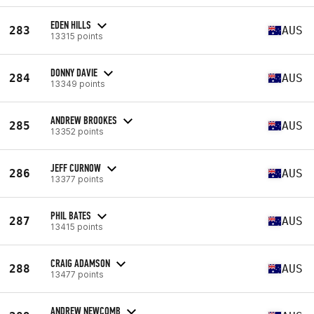
EDEN HILLS
283
AUS
13315 points
DONNY DAVIE
284
AUS
13349 points
ANDREW BROOKES
285
AUS
13352 points
JEFF CURNOW
286
AUS
13377 points
PHIL BATES
287
AUS
13415 points
CRAIG ADAMSON
288
AUS
13477 points
ANDREW NEWCOMB