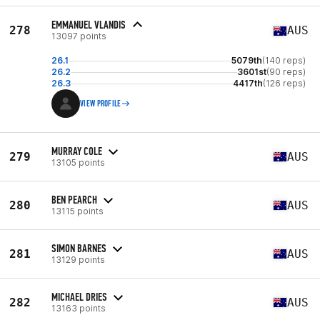
EMMANUEL VLANDIS
278
AUS
13097 points
26.1
5079th
(140 reps)
26.2
3601st
(90 reps)
26.3
4417th
(126 reps)
VIEW PROFILE
MURRAY COLE
279
AUS
13105 points
BEN PEARCH
280
AUS
13115 points
SIMON BARNES
281
AUS
13129 points
MICHAEL DRIES
282
AUS
13163 points