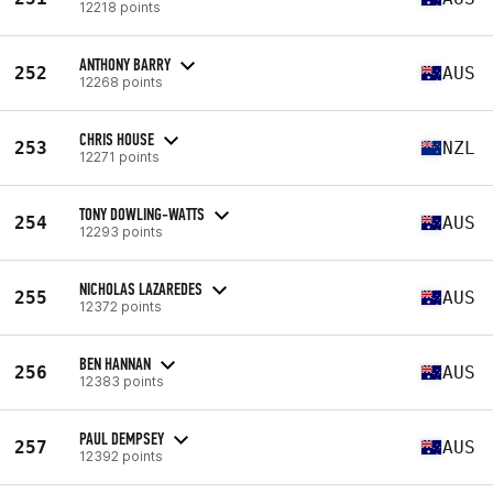
12218 points
ANTHONY BARRY
252
AUS
12268 points
CHRIS HOUSE
253
NZL
12271 points
TONY DOWLING-WATTS
254
AUS
12293 points
NICHOLAS LAZAREDES
255
AUS
12372 points
BEN HANNAN
256
AUS
12383 points
PAUL DEMPSEY
257
AUS
12392 points