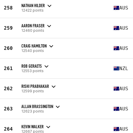
NATHAN HILDER
258
AUS
12422 points
AARON FRASER
259
AUS
12460 points
CRAIG HAMILTON
260
AUS
12540 points
ROB GERAETS
261
NZL
12553 points
RISHI PRABHAKAR
262
AUS
12599 points
ALLAN BRASSINGTON
263
AUS
12623 points
KEVIN WALKER
264
AUS
12667 points