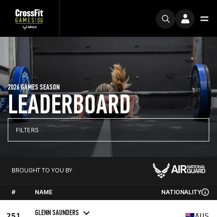
2026 GAMES SEASON
LEADERBOARD
FILTERS
BROUGHT TO YOU BY
#
NAME
NATIONALITY
GLENN SAUNDERS
251
AUS