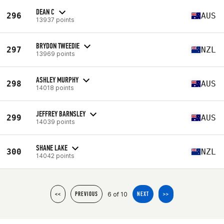
DEAN C
296
AUS
13937 points
BRYDON TWEEDIE
297
NZL
13969 points
ASHLEY MURPHY
298
AUS
14018 points
JEFFREY BARNSLEY
299
AUS
14039 points
SHANE LAKE
300
NZL
14042 points
6 of 10
<<
PREVIOUS
NEXT
>>