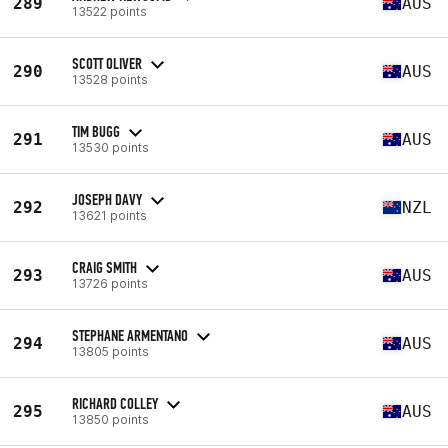
289
AUS
13522 points
SCOTT OLIVER
290
AUS
13528 points
TIM BUGG
291
AUS
13530 points
JOSEPH DAVY
292
NZL
13621 points
CRAIG SMITH
293
AUS
13726 points
STEPHANE ARMENTANO
294
AUS
13805 points
RICHARD COLLEY
295
AUS
13850 points