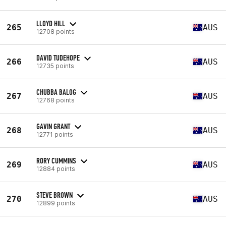
LLOYD HILL
265
AUS
12708 points
DAVID TUDEHOPE
266
AUS
12735 points
CHUBBA BALOG
267
AUS
12768 points
GAVIN GRANT
268
AUS
12771 points
RORY CUMMINS
269
AUS
12884 points
STEVE BROWN
270
AUS
12899 points