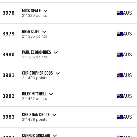
MICK SEALE
3978
AUS
211320 points
GREG CLIFT
3979
AUS
211335 points
PAUL ECONOMIDES
3980
AUS
211385 points
CHRISTOPHER DODS
3981
AUS
211409 points
RILEY MITCHELL
3982
AUS
211462 points
CHRISTIAN CROCE
3983
AUS
211499 points
CONNOR SINCLAIR