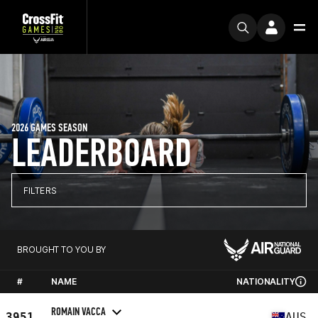
2026 GAMES SEASON
LEADERBOARD
FILTERS
BROUGHT TO YOU BY
#
NAME
NATIONALITY
ROMAIN VACCA
3951
AUS