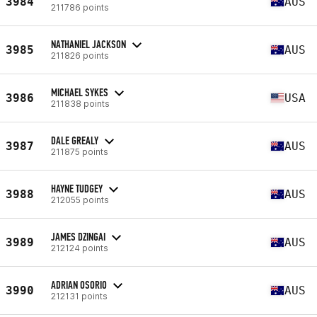
3984
AUS
211786 points
NATHANIEL JACKSON
3985
AUS
211826 points
MICHAEL SYKES
3986
USA
211838 points
DALE GREALY
3987
AUS
211875 points
HAYNE TUDGEY
3988
AUS
212055 points
JAMES DZINGAI
3989
AUS
212124 points
ADRIAN OSORIO
3990
AUS
212131 points