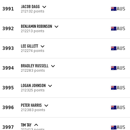
JACOB DAGG
3991
AUS
212132 points
BENJAMIN ROBINSON
3992
AUS
212213 points
LEE GILLETT
3993
AUS
212274 points
BRADLEY RUSSELL
3994
AUS
212283 points
LOGAN JOHNSON
3995
AUS
212325 points
PETER HARRIS
3996
AUS
212383 points
TIM TAY
3997
AUS
212413 points