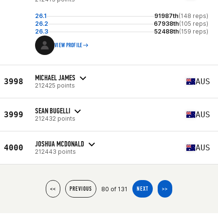
26.1
91987th
(148 reps)
26.2
67938th
(105 reps)
26.3
52488th
(159 reps)
VIEW PROFILE
MICHAEL JAMES
3998
AUS
212425 points
SEAN BUGELLI
3999
AUS
212432 points
JOSHUA MCDONALD
4000
AUS
212443 points
80 of 131
<<
PREVIOUS
NEXT
>>