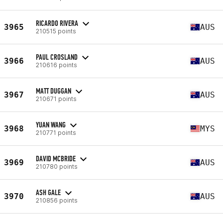
RICARDO RIVERA
3965
AUS
210515 points
PAUL CROSLAND
3966
AUS
210616 points
MATT DUGGAN
3967
AUS
210671 points
YUAN WANG
3968
MYS
210771 points
DAVID MCBRIDE
3969
AUS
210780 points
ASH GALE
3970
AUS
210856 points