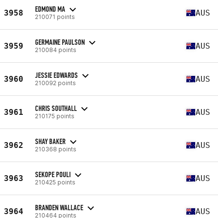
EDMOND MA
3958
AUS
210071 points
GERMAINE PAULSON
3959
AUS
210084 points
JESSIE EDWARDS
3960
AUS
210092 points
CHRIS SOUTHALL
3961
AUS
210175 points
SHAY BAKER
3962
AUS
210368 points
SEKOPE POULI
3963
AUS
210425 points
BRANDEN WALLACE
3964
AUS
210464 points