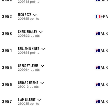
209748 points
NICO ROZE
3952
FRA
209815 points
CHRIS BRAILEY
3953
AUS
209833 points
BENJAMIN HINES
3954
AUS
209855 points
GREGORY LEWIS
3955
AUS
209964 points
GERARD HARMS
3956
AUS
210013 points
LIAM GILBERT
3957
AUS
210035 points