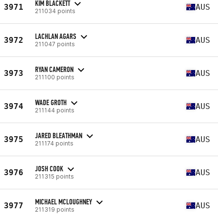
KIM BLACKETT
3971
AUS
211034 points
LACHLAN AGARS
3972
AUS
211047 points
RYAN CAMERON
3973
AUS
211100 points
WADE GROTH
3974
AUS
211144 points
JARED BLEATHMAN
3975
AUS
211174 points
JOSH COOK
3976
AUS
211315 points
MICHAEL MCLOUGHNEY
3977
AUS
211319 points