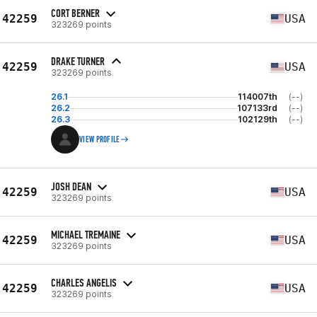
CORT BERNER
42259
USA
323269 points
DRAKE TURNER
42259
USA
323269 points
26.1
114007th
(--)
26.2
107133rd
(--)
26.3
102129th
(--)
VIEW PROFILE
JOSH DEAN
42259
USA
323269 points
MICHAEL TREMAINE
42259
USA
323269 points
CHARLES ANGELIS
42259
USA
323269 points