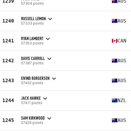
1239
AUS
57304 points
RUSSELL LEMON
1240
AUS
57333 points
RYAN LAMBERT
1241
CAN
57353 points
DAVIS CARROLL
1242
AUS
57387 points
EIVIND BORGERSEN
1243
AUS
57402 points
JACK HAWKE
1244
NZL
57411 points
SAM KIRKWOOD
1245
AUS
57429 points