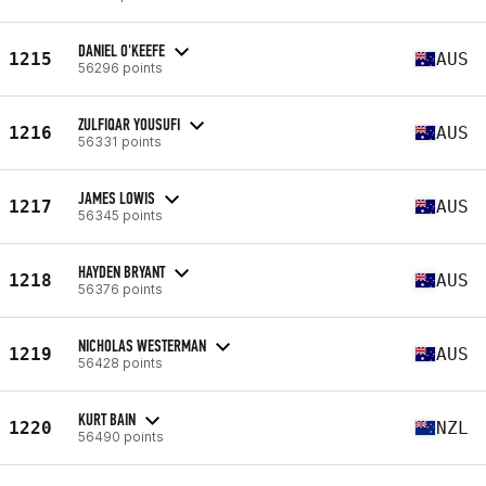
DANIEL O'KEEFE
1215
AUS
56296 points
ZULFIQAR YOUSUFI
1216
AUS
56331 points
JAMES LOWIS
1217
AUS
56345 points
HAYDEN BRYANT
1218
AUS
56376 points
NICHOLAS WESTERMAN
1219
AUS
56428 points
KURT BAIN
1220
NZL
56490 points