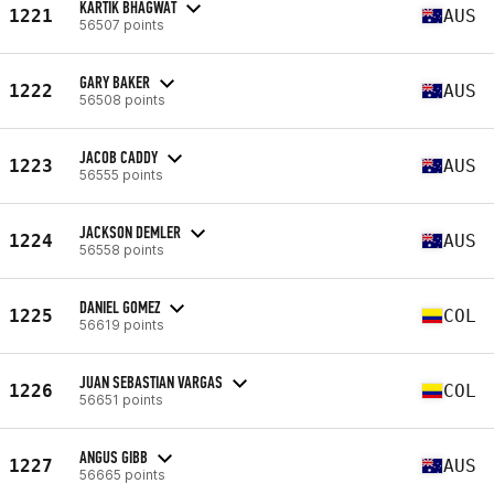
KARTIK BHAGWAT
1221
AUS
56507 points
GARY BAKER
1222
AUS
56508 points
JACOB CADDY
1223
AUS
56555 points
JACKSON DEMLER
1224
AUS
56558 points
DANIEL GOMEZ
1225
COL
56619 points
JUAN SEBASTIAN VARGAS
1226
COL
56651 points
ANGUS GIBB
1227
AUS
56665 points