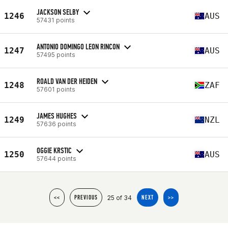
JACKSON SELBY
1246
AUS
57431 points
ANTONIO DOMINGO LEON RINCON
1247
AUS
57495 points
ROALD VAN DER HEIDEN
1248
ZAF
57601 points
JAMES HUGHES
1249
NZL
57636 points
OGGIE KRSTIC
1250
AUS
57644 points
25 of 34
<<
PREVIOUS
NEXT
>>