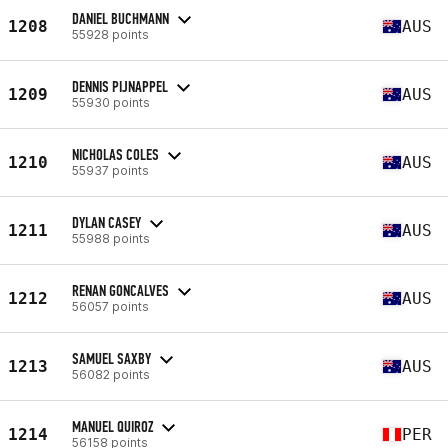
DANIEL BUCHMANN
1208
AUS
55928 points
DENNIS PIJNAPPEL
1209
AUS
55930 points
NICHOLAS COLES
1210
AUS
55937 points
DYLAN CASEY
1211
AUS
55988 points
RENAN GONCALVES
1212
AUS
56057 points
SAMUEL SAXBY
1213
AUS
56082 points
MANUEL QUIROZ
1214
PER
56158 points