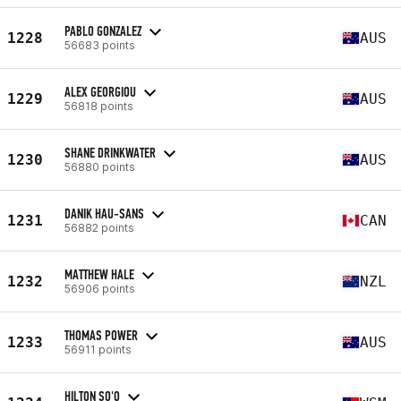
PABLO GONZALEZ
1228
AUS
56683 points
ALEX GEORGIOU
1229
AUS
56818 points
SHANE DRINKWATER
1230
AUS
56880 points
DANIK HAU-SANS
1231
CAN
56882 points
MATTHEW HALE
1232
NZL
56906 points
THOMAS POWER
1233
AUS
56911 points
HILTON SO'O