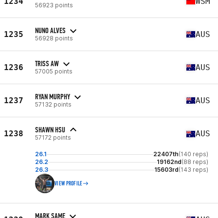
1234
WSM
56923 points
NUNO ALVES
1235
AUS
56928 points
TRISS AW
1236
AUS
57005 points
RYAN MURPHY
1237
AUS
57132 points
SHAWN HSU
1238
AUS
57172 points
26.1
22407th
(140 reps)
26.2
19162nd
(88 reps)
26.3
15603rd
(143 reps)
VIEW PROFILE
MARK SAME