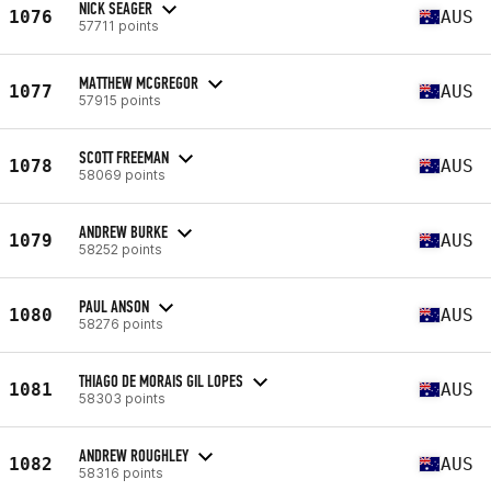
NICK SEAGER
1076
AUS
57711 points
MATTHEW MCGREGOR
1077
AUS
57915 points
SCOTT FREEMAN
1078
AUS
58069 points
ANDREW BURKE
1079
AUS
58252 points
PAUL ANSON
1080
AUS
58276 points
THIAGO DE MORAIS GIL LOPES
1081
AUS
58303 points
ANDREW ROUGHLEY
1082
AUS
58316 points