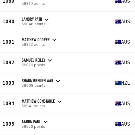
1089
AUS
58810 points
LANDRY PATII
1090
AUS
58846 points
MATTHEW COOPER
1091
AUS
58872 points
SAMUEL REILLY
1092
AUS
58876 points
SHAUN BREUKELAAR
1093
NZL
58908 points
MATTHEW CONSTABLE
1094
AUS
58941 points
AARON PAUL
1095
AUS
58953 points