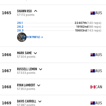
SHAWN HSU
1065
AUS
57172 points
26.1
22407th
(140 reps)
26.2
19162nd
(88 reps)
26.3
15603rd
(143 reps)
VIEW PROFILE
MARK SAME
1066
AUS
57304 points
RUSSELL LEMON
1067
AUS
57333 points
RYAN LAMBERT
1068
CAN
57353 points
DAVIS CARROLL
1069
AUS
57387 points