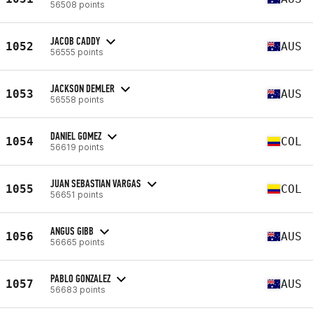
56508 points
JACOB CADDY
1052
AUS
56555 points
JACKSON DEMLER
1053
AUS
56558 points
DANIEL GOMEZ
1054
COL
56619 points
JUAN SEBASTIAN VARGAS
1055
COL
56651 points
ANGUS GIBB
1056
AUS
56665 points
PABLO GONZALEZ
1057
AUS
56683 points