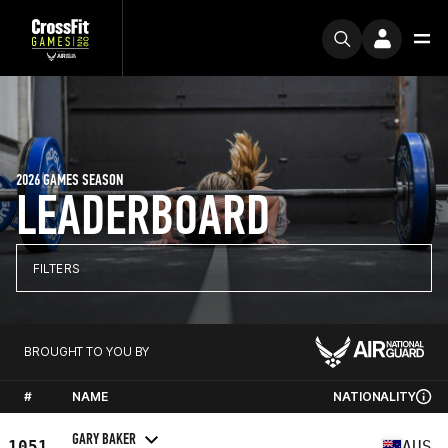
2026 GAMES SEASON
LEADERBOARD
FILTERS
BROUGHT TO YOU BY
#
NAME
NATIONALITY
GARY BAKER
1051
AUS