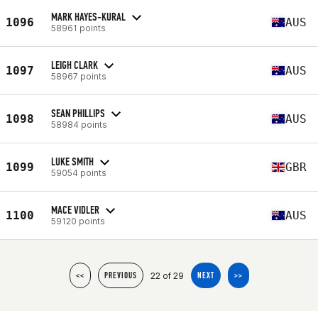
MARK HAYES-KURAL
1096
AUS
58961 points
LEIGH CLARK
1097
AUS
58967 points
SEAN PHILLIPS
1098
AUS
58984 points
LUKE SMITH
1099
GBR
59054 points
MACE VIDLER
1100
AUS
59120 points
22 of 29
<<
PREVIOUS
NEXT
>>