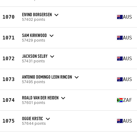
EIVIND BORGERSEN
1070
AUS
57402 points
SAM KIRKWOOD
1071
AUS
57429 points
JACKSON SELBY
1072
AUS
57431 points
ANTONIO DOMINGO LEON RINCON
1073
AUS
57495 points
ROALD VAN DER HEIDEN
1074
ZAF
57601 points
OGGIE KRSTIC
1075
AUS
57644 points