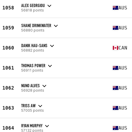
ALEX GEORGIOU
1058
AUS
56818 points
SHANE DRINKWATER
1059
AUS
56880 points
DANIK HAU-SANS
1060
CAN
56882 points
THOMAS POWER
1061
AUS
56911 points
NUNO ALVES
1062
AUS
56928 points
TRISS AW
1063
AUS
57005 points
RYAN MURPHY
1064
AUS
57132 points