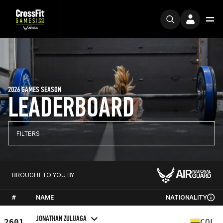
2026 GAMES SEASON
LEADERBOARD
FILTERS
BROUGHT TO YOU BY
#
NAME
NATIONALITY
JONATHAN ZULUAGA
2601
COL