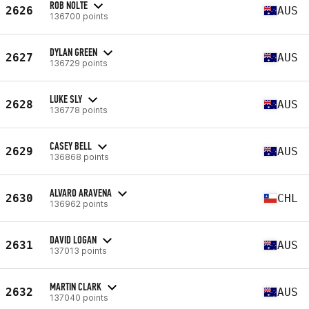
ROB NOLTE
2626
AUS
136700 points
DYLAN GREEN
2627
AUS
136729 points
LUKE SLY
2628
AUS
136778 points
CASEY BELL
2629
AUS
136868 points
ALVARO ARAVENA
2630
CHL
136962 points
DAVID LOGAN
2631
AUS
137013 points
MARTIN CLARK
2632
AUS
137040 points