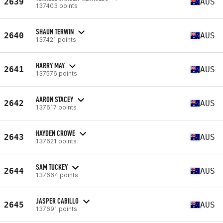
2639
AUS
137403 points
SHAUN TERWIN
2640
AUS
137421 points
HARRY MAY
2641
AUS
137576 points
AARON STACEY
2642
AUS
137617 points
HAYDEN CROWE
2643
AUS
137621 points
SAM TUCKEY
2644
AUS
137664 points
JASPER CABILLO
2645
AUS
137691 points