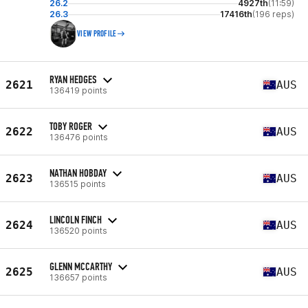
26.2
4927th
(11:59)
26.3
17416th
(196 reps)
VIEW PROFILE
RYAN HEDGES
2621
AUS
136419 points
TOBY ROGER
2622
AUS
136476 points
NATHAN HOBDAY
2623
AUS
136515 points
LINCOLN FINCH
2624
AUS
136520 points
GLENN MCCARTHY
2625
AUS
136657 points