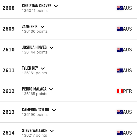
CHRISTIAN CHAVEZ
2608
AUS
136041 points
ZANE FRIK
2609
AUS
136130 points
JOSHUA HINVES
2610
AUS
136144 points
TYLER KEY
2611
AUS
136161 points
PEDRO MALAGA
2612
PER
136165 points
CAMERON TAYLOR
2613
AUS
136190 points
STEVE WALLACE
2614
AUS
136217 points