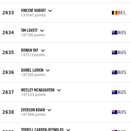
VINCENT HUBERT
2633
BEL
137047 points
TIM LOVETT
2634
AUS
137195 points
ROWAN YAP
2635
AUS
137213 points
DANIEL LARKIN
2636
AUS
137325 points
WESLEY MCNAUGHTON
2637
AUS
137333 points
EVERSON BOIAN
2638
AUS
137366 points
TERRELL CARDEN-REYNOLDS