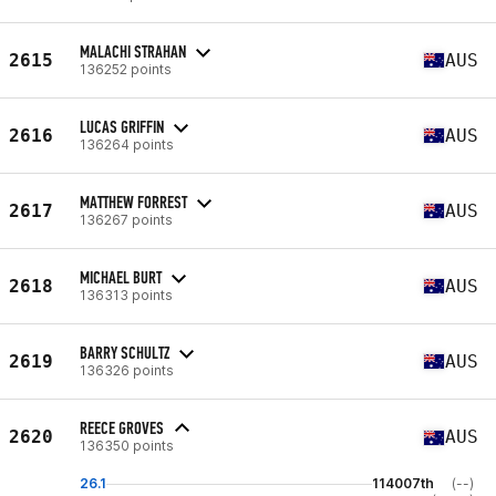
MALACHI STRAHAN
2615
AUS
136252 points
LUCAS GRIFFIN
2616
AUS
136264 points
MATTHEW FORREST
2617
AUS
136267 points
MICHAEL BURT
2618
AUS
136313 points
BARRY SCHULTZ
2619
AUS
136326 points
REECE GROVES
2620
AUS
136350 points
26.1
114007th
(--)