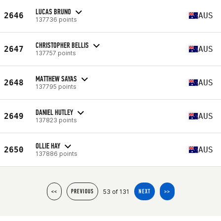
LUCAS BRUNO
2646
AUS
137736 points
CHRISTOPHER BELLIS
2647
AUS
137757 points
MATTHEW SAYAS
2648
AUS
137795 points
DANIEL HUTLEY
2649
AUS
137823 points
OLLIE HAY
2650
AUS
137886 points
53 of 131
<<
PREVIOUS
NEXT
>>