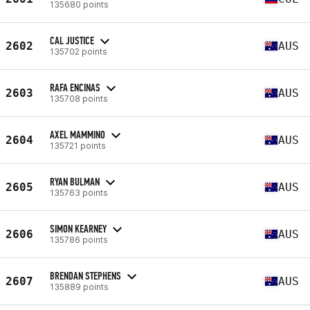
135680 points
CAL JUSTICE
2602
AUS
135702 points
RAFA ENCINAS
2603
AUS
135708 points
AXEL MAMMINO
2604
AUS
135721 points
RYAN BULMAN
2605
AUS
135763 points
SIMON KEARNEY
2606
AUS
135786 points
BRENDAN STEPHENS
2607
AUS
135889 points