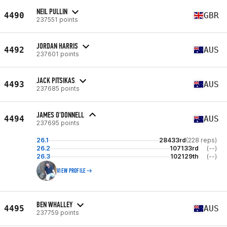
NEIL PULLIN
4490
GBR
237551 points
JORDAN HARRIS
4492
AUS
237601 points
JACK PITSIKAS
4493
AUS
237685 points
JAMES O'DONNELL
4494
AUS
237695 points
26.1
28433rd
(228 reps)
26.2
107133rd
(--)
26.3
102129th
(--)
VIEW PROFILE
BEN WHALLEY
4495
AUS
237759 points