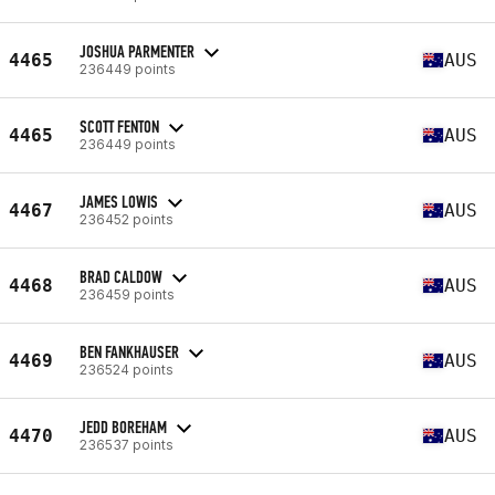
JOSHUA PARMENTER
4465
AUS
236449 points
SCOTT FENTON
4465
AUS
236449 points
JAMES LOWIS
4467
AUS
236452 points
BRAD CALDOW
4468
AUS
236459 points
BEN FANKHAUSER
4469
AUS
236524 points
JEDD BOREHAM
4470
AUS
236537 points