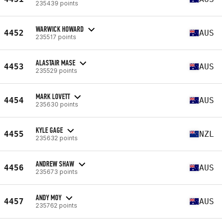
235439 points
WARWICK HOWARD
4452
AUS
235517 points
ALASTAIR MASE
4453
AUS
235529 points
MARK LOVETT
4454
AUS
235630 points
KYLE GAGE
4455
NZL
235632 points
ANDREW SHAW
4456
AUS
235673 points
ANDY MOY
4457
AUS
235762 points