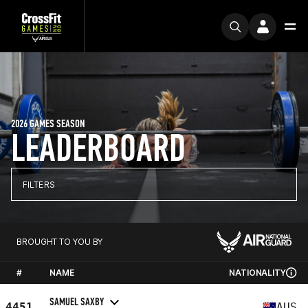
2026 GAMES SEASON
LEADERBOARD
FILTERS
BROUGHT TO YOU BY
#
NAME
NATIONALITY
SAMUEL SAXBY
4451
AUS