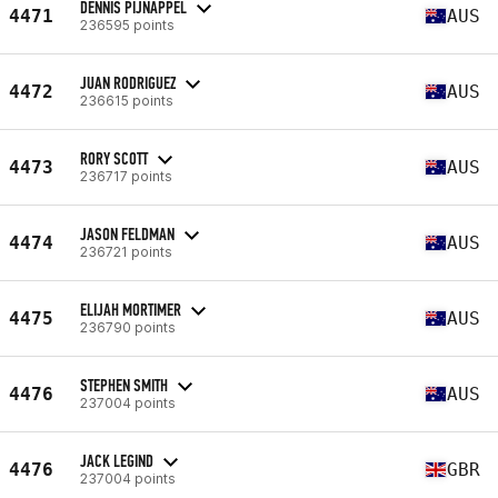
DENNIS PIJNAPPEL
4471
AUS
236595 points
JUAN RODRIGUEZ
4472
AUS
236615 points
RORY SCOTT
4473
AUS
236717 points
JASON FELDMAN
4474
AUS
236721 points
ELIJAH MORTIMER
4475
AUS
236790 points
STEPHEN SMITH
4476
AUS
237004 points
JACK LEGIND
4476
GBR
237004 points