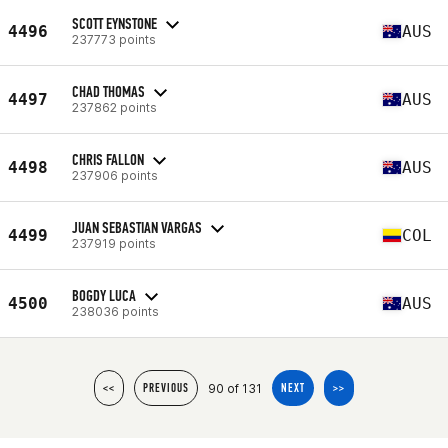
SCOTT EYNSTONE
4496
AUS
237773 points
CHAD THOMAS
4497
AUS
237862 points
CHRIS FALLON
4498
AUS
237906 points
JUAN SEBASTIAN VARGAS
4499
COL
237919 points
BOGDY LUCA
4500
AUS
238036 points
90 of 131
<<
PREVIOUS
NEXT
>>