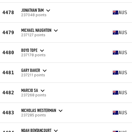
JONATHAN TAM
4478
AUS
237048 points
MICHAEL NAUGHTON
4479
AUS
237127 points
BOYD TOPE
4480
AUS
237178 points
GARY BAKER
4481
AUS
237211 points
MARCIO SA
4482
AUS
237268 points
NICHOLAS WESTERMAN
4483
AUS
237285 points
NOAH BENTANCOURT