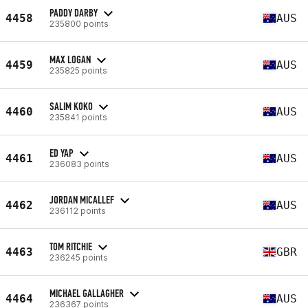
PADDY DARBY
4458
AUS
235800 points
MAX LOGAN
4459
AUS
235825 points
SALIM KOKO
4460
AUS
235841 points
ED YAP
4461
AUS
236083 points
JORDAN MICALLEF
4462
AUS
236112 points
TOM RITCHIE
4463
GBR
236245 points
MICHAEL GALLAGHER
4464
AUS
236367 points