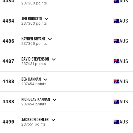
4484
AUS
237303 points
JED ROBUSTO
4484
AUS
237303 points
HAYDEN BRYANT
4486
AUS
237306 points
DAVID STEVENSON
4487
AUS
237431 points
BEN HANNAN
4488
AUS
237454 points
NICHOLAS KANNAN
4488
AUS
237454 points
JACKSON DEMLER
4490
AUS
237551 points