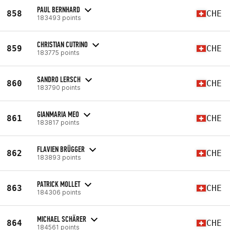
PAUL BERNHARD
858
CHE
183493 points
CHRISTIAN CUTRINO
859
CHE
183775 points
SANDRO LERSCH
860
CHE
183790 points
GIANMARIA MEO
861
CHE
183817 points
FLAVIEN BRÜGGER
862
CHE
183893 points
PATRICK MOLLET
863
CHE
184306 points
MICHAEL SCHÄRER
864
CHE
184561 points