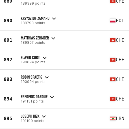
889
CHE
189399 points
KRZYSZTOF ZAMARO
890
POL
189793 points
MATTHIAS ZEHNDER
891
CHE
189807 points
FLAVIO CURTI
892
CHE
190694 points
ROBIN SPAETIG
893
CHE
190994 points
FREDERIC DARQUE
894
CHE
191131 points
JOSEPH RIZK
895
LBN
191190 points