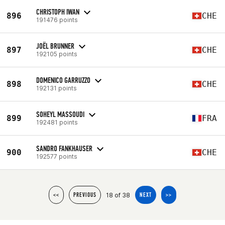
CHRISTOPH IWAN
896
CHE
191476 points
JOËL BRUNNER
897
CHE
192105 points
DOMENICO GARRUZZO
898
CHE
192131 points
SOHEYL MASSOUDI
899
FRA
192481 points
SANDRO FANKHAUSER
900
CHE
192577 points
18 of 38
<<
PREVIOUS
NEXT
>>