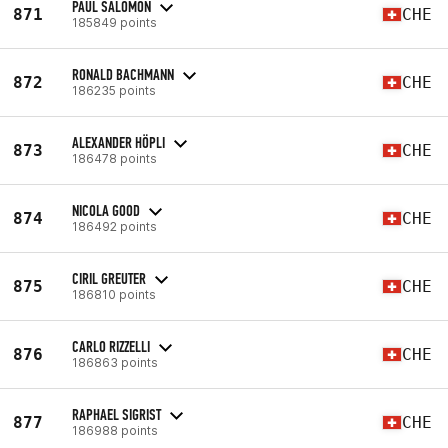
PAUL SALOMON
871
CHE
185849 points
RONALD BACHMANN
872
CHE
186235 points
ALEXANDER HÖPLI
873
CHE
186478 points
NICOLA GOOD
874
CHE
186492 points
CIRIL GREUTER
875
CHE
186810 points
CARLO RIZZELLI
876
CHE
186863 points
RAPHAEL SIGRIST
877
CHE
186988 points