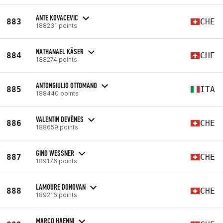
ANTE KOVACEVIC
883
CHE
188231 points
NATHANAEL KÄSER
884
CHE
188274 points
ANTONGIULIO OTTOMANO
885
ITA
188440 points
VALENTIN DEVÈNES
886
CHE
188659 points
GINO WESSNER
887
CHE
189176 points
LAMOURE DONOVAN
888
CHE
189216 points
MARCO HAENNI