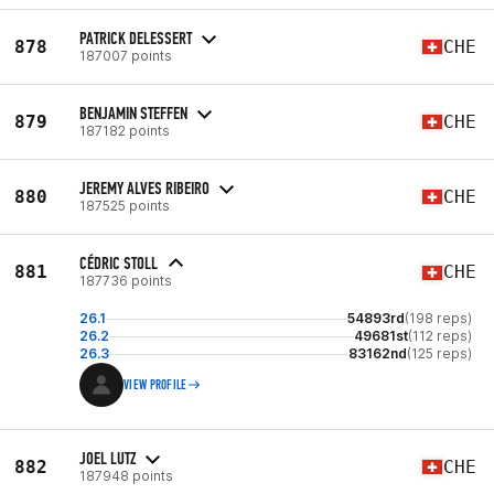
PATRICK DELESSERT
878
CHE
187007 points
BENJAMIN STEFFEN
879
CHE
187182 points
JEREMY ALVES RIBEIRO
880
CHE
187525 points
CÉDRIC STOLL
881
CHE
187736 points
26.1
54893rd
(198 reps)
26.2
49681st
(112 reps)
26.3
83162nd
(125 reps)
VIEW PROFILE
JOEL LUTZ
882
CHE
187948 points