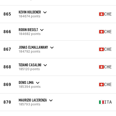
KEVIN HOLDENER
865
CHE
184674 points
ROBIN BIESELT
866
CHE
184682 points
JONAS ELMALLAWANY
867
CHE
184792 points
TIZIANO CASALINI
868
CHE
185120 points
DENIS LIMA
869
CHE
185394 points
MAURIZIO LACERENZA
870
ITA
185793 points