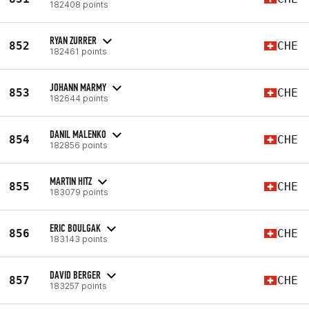
182408 points
RYAN ZURRER
852
CHE
182461 points
JOHANN MARMY
853
CHE
182644 points
DANIL MALENKO
854
CHE
182856 points
MARTIN HITZ
855
CHE
183079 points
ERIC BOULGAK
856
CHE
183143 points
DAVID BERGER
857
CHE
183257 points