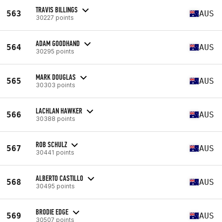
TRAVIS BILLINGS
563
AUS
30227 points
ADAM GOODHAND
564
AUS
30295 points
MARK DOUGLAS
565
AUS
30303 points
LACHLAN HAWKER
566
AUS
30388 points
ROB SCHULZ
567
AUS
30441 points
ALBERTO CASTILLO
568
AUS
30495 points
BRODIE EDGE
569
AUS
30507 points