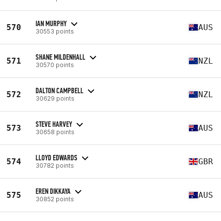
IAN MURPHY
570
AUS
30553 points
SHANE MILDENHALL
571
NZL
30570 points
DALTON CAMPBELL
572
NZL
30629 points
STEVE HARVEY
573
AUS
30658 points
LLOYD EDWARDS
574
GBR
30782 points
EREN DIKKAYA
575
AUS
30852 points