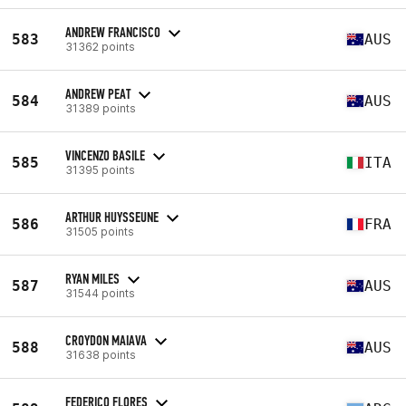
ANDREW FRANCISCO
583
AUS
31362 points
ANDREW PEAT
584
AUS
31389 points
VINCENZO BASILE
585
ITA
31395 points
ARTHUR HUYSSEUNE
586
FRA
31505 points
RYAN MILES
587
AUS
31544 points
CROYDON MAIAVA
588
AUS
31638 points
FEDERICO FLORES