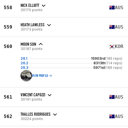
NICK ELLIOTT
558
AUS
30170 points
HEATH LAWLESS
559
AUS
30173 points
MOON SON
560
KOR
30187 points
26.1
15903rd
(185 reps)
26.2
8313th
(114 reps)
26.3
5971st
(186 reps)
VIEW PROFILE
VINCENT CAPOZZI
561
AUS
30191 points
THALLES RODRIGUES
562
AUS
30224 points