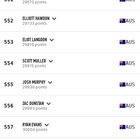
29570 points
ELLIOTT HAWDON
552
AUS
29733 points
ELIOT LANGDON
553
AUS
29816 points
SCOTT MULLER
554
AUS
29915 points
JOSH MURPHY
555
AUS
29939 points
ZAC DUNSTAN
556
AUS
29993 points
RYAN EVANS
557
AUS
30004 points