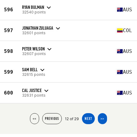
RYAN BULMAN
596
AUS
32540 points
JONATHAN ZULUAGA
597
COL
32601 points
PETER WILSON
598
AUS
32607 points
SAM BELL
599
AUS
32615 points
CAL JUSTICE
600
AUS
32631 points
12 of 29
<<
PREVIOUS
NEXT
>>