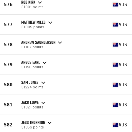
ROB KIRK
576
AUS
31001 points
MATTHEW MILES
577
AUS
31009 points
ANDREW SAUNDERSON
578
AUS
31107 points
ANGUS EARL
579
AUS
31150 points
SAM JONES
580
AUS
31224 points
JACK LOWE
581
AUS
31321 points
JESS THORNTON
582
AUS
31356 points