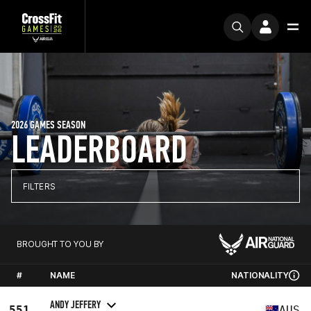
2026 GAMES SEASON
LEADERBOARD
FILTERS
BROUGHT TO YOU BY
#
NAME
NATIONALITY
ANDY JEFFERY
551
AUS