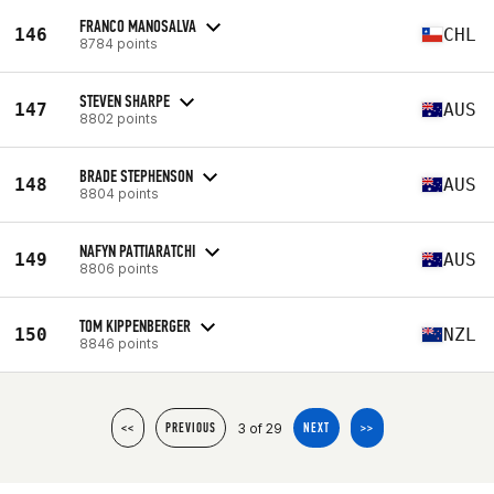
FRANCO MANOSALVA
146
CHL
8784 points
STEVEN SHARPE
147
AUS
8802 points
BRADE STEPHENSON
148
AUS
8804 points
NAFYN PATTIARATCHI
149
AUS
8806 points
TOM KIPPENBERGER
150
NZL
8846 points
3 of 29
<<
PREVIOUS
NEXT
>>