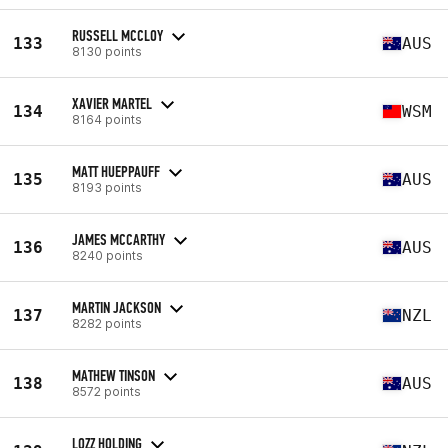
RUSSELL MCCLOY
133
AUS
8130 points
XAVIER MARTEL
134
WSM
8164 points
MATT HUEPPAUFF
135
AUS
8193 points
JAMES MCCARTHY
136
AUS
8240 points
MARTIN JACKSON
137
NZL
8282 points
MATHEW TINSON
138
AUS
8572 points
LOZZ HOLDING