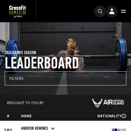
2026 GAMES SEASON
LEADERBOARD
FILTERS
BROUGHT TO YOU BY
#
NAME
NATIONALITY
ANDREW HEWINES
101
AUS