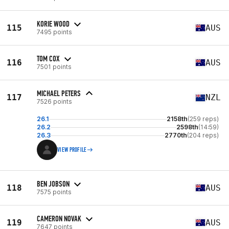
KORIE WOOD
115
AUS
7495 points
TOM COX
116
AUS
7501 points
MICHAEL PETERS
117
NZL
7526 points
26.1
2158th
(259 reps)
26.2
2598th
(14:59)
26.3
2770th
(204 reps)
VIEW PROFILE
BEN JOBSON
118
AUS
7575 points
CAMERON NOVAK
119
AUS
7647 points