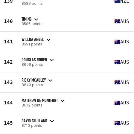
139
NZL
8583 points
TIM NG
140
AUS
8585 points
WILLBA ANGEL
141
AUS
8591 points
DOUGLAS RODEN
142
AUS
8606 points
RICKY MCAULEY
143
AUS
8643 points
MATTHEW DE MONTFORT
144
AUS
8672 points
DAVID GILLILAND
145
AUS
8713 points