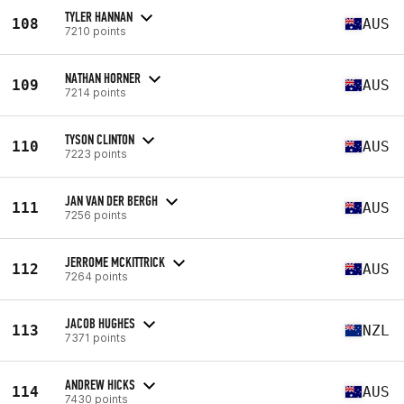
TYLER HANNAN
108
AUS
7210 points
NATHAN HORNER
109
AUS
7214 points
TYSON CLINTON
110
AUS
7223 points
JAN VAN DER BERGH
111
AUS
7256 points
JERROME MCKITTRICK
112
AUS
7264 points
JACOB HUGHES
113
NZL
7371 points
ANDREW HICKS
114
AUS
7430 points