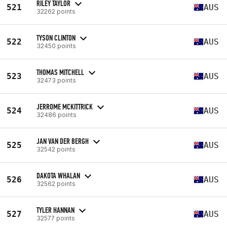
RILEY TAYLOR
521
AUS
32262 points
TYSON CLINTON
522
AUS
32450 points
THOMAS MITCHELL
523
AUS
32473 points
JERROME MCKITTRICK
524
AUS
32486 points
JAN VAN DER BERGH
525
AUS
32542 points
DAKOTA WHALAN
526
AUS
32562 points
TYLER HANNAN
527
AUS
32577 points