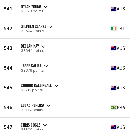
DYLAN YOUNG
541
AUS
33573 points
STEPHEN CLARKE
542
IRL
33604 points
DECLAN KAY
543
AUS
33644 points
JESSE SALIBA
544
AUS
33676 points
CONNOR BALLINGALL
545
AUS
33715 points
LUCAS PEREIRA
546
BRA
33774 points
CHRIS COGLE
547
AUS
33809 points