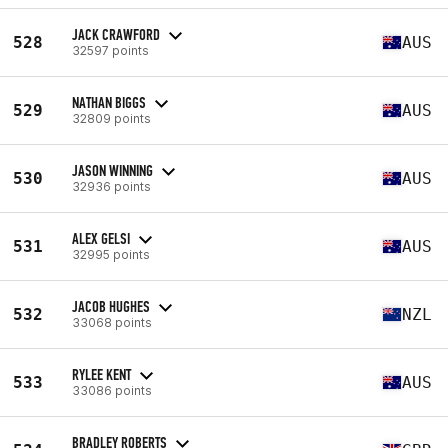
JACK CRAWFORD
528
AUS
32597 points
NATHAN BIGGS
529
AUS
32809 points
JASON WINNING
530
AUS
32936 points
ALEX GELSI
531
AUS
32995 points
JACOB HUGHES
532
NZL
33068 points
RYLEE KENT
533
AUS
33086 points
BRADLEY ROBERTS