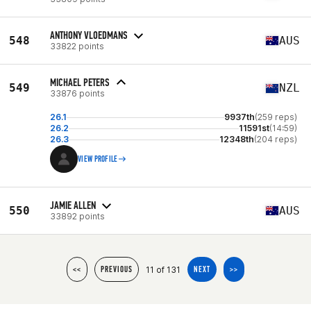
ANTHONY VLOEDMANS
548
AUS
33822 points
MICHAEL PETERS
549
NZL
33876 points
26.1
9937th
(259 reps)
26.2
11591st
(14:59)
26.3
12348th
(204 reps)
VIEW PROFILE
JAMIE ALLEN
550
AUS
33892 points
11 of 131
<<
PREVIOUS
NEXT
>>