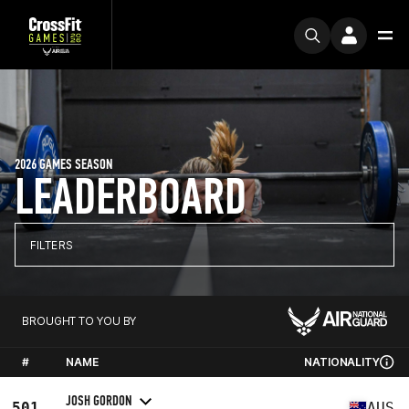
2026 GAMES SEASON
LEADERBOARD
FILTERS
BROUGHT TO YOU BY
#
NAME
NATIONALITY
JOSH GORDON
501
AUS