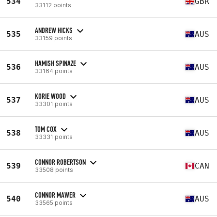
534
GBR
33112 points
ANDREW HICKS
535
AUS
33159 points
HAMISH SPINAZE
536
AUS
33164 points
KORIE WOOD
537
AUS
33301 points
TOM COX
538
AUS
33331 points
CONNOR ROBERTSON
539
CAN
33508 points
CONNOR MAWER
540
AUS
33565 points