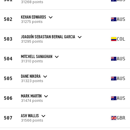
31268 points
KEHAN EDWARDS
502
AUS
31275 points
JOAQUÍN SEBASTIAN BERNAL GARCIA
503
COL
31295 points
MITCHELL SANAGHAN
504
AUS
31310 points
DANE NIKORA
505
AUS
31323 points
MARK MARTIN
506
AUS
31474 points
ASH WALLIS
507
GBR
31566 points