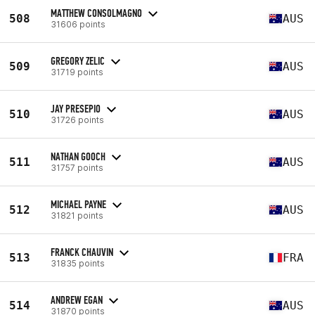
MATTHEW CONSOLMAGNO
508
AUS
31606 points
GREGORY ZELIC
509
AUS
31719 points
JAY PRESEPIO
510
AUS
31726 points
NATHAN GOOCH
511
AUS
31757 points
MICHAEL PAYNE
512
AUS
31821 points
FRANCK CHAUVIN
513
FRA
31835 points
ANDREW EGAN
514
AUS
31870 points