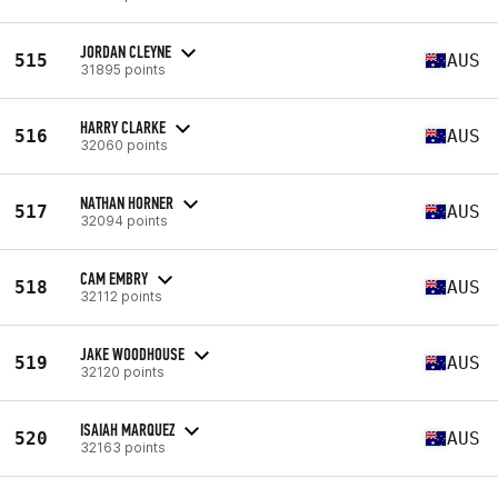
JORDAN CLEYNE
515
AUS
31895 points
HARRY CLARKE
516
AUS
32060 points
NATHAN HORNER
517
AUS
32094 points
CAM EMBRY
518
AUS
32112 points
JAKE WOODHOUSE
519
AUS
32120 points
ISAIAH MARQUEZ
520
AUS
32163 points