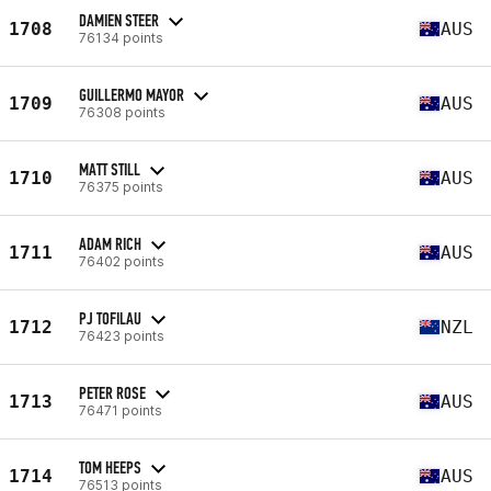
DAMIEN STEER
1708
AUS
76134 points
GUILLERMO MAYOR
1709
AUS
76308 points
MATT STILL
1710
AUS
76375 points
ADAM RICH
1711
AUS
76402 points
PJ TOFILAU
1712
NZL
76423 points
PETER ROSE
1713
AUS
76471 points
TOM HEEPS
1714
AUS
76513 points