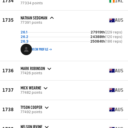
1734
IRL
77334 points
NATHAN SEDGMAN
1735
AUS
77391 points
26.1
27919th
(229 reps)
26.2
24388th
(120 reps)
26.3
25084th
(186 reps)
VIEW PROFILE
MARK ROBINSON
1736
AUS
77426 points
MICK WEARNE
1737
AUS
77482 points
TYSON COOPER
1738
AUS
77492 points
NELSON IRVINE