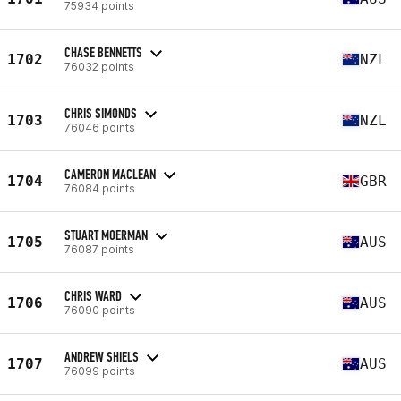
75934 points
CHASE BENNETTS
1702
NZL
76032 points
CHRIS SIMONDS
1703
NZL
76046 points
CAMERON MACLEAN
1704
GBR
76084 points
STUART MOERMAN
1705
AUS
76087 points
CHRIS WARD
1706
AUS
76090 points
ANDREW SHIELS
1707
AUS
76099 points