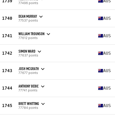
1739
AUS
77496 points
DEAN MURRAY
1740
AUS
77537 points
WILLIAM TROUNSON
1741
AUS
77612 points
SIMON WARD
1742
AUS
77637 points
JOSH MCGRATH
1743
AUS
77677 points
ANTHONY BEBIC
1744
AUS
77741 points
BRETT WHITTING
1745
AUS
77784 points