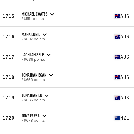
MICHAEL COATES
1715
AUS
76551 points
MARK LONIE
1716
AUS
76607 points
LACHLAN SELF
1717
AUS
76636 points
JONATHAN EGAN
1718
AUS
76658 points
JONATHAN LU
1719
AUS
76665 points
TONY ESERA
1720
NZL
76678 points