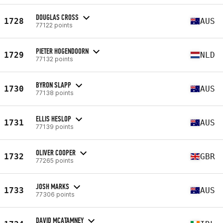
DOUGLAS CROSS
1728
AUS
77122 points
PIETER HOGENDOORN
1729
NLD
77132 points
BYRON SLAPP
1730
AUS
77138 points
ELLIS HESLOP
1731
AUS
77139 points
OLIVER COOPER
1732
GBR
77265 points
JOSH MARKS
1733
AUS
77306 points
DAVID MCATAMNEY