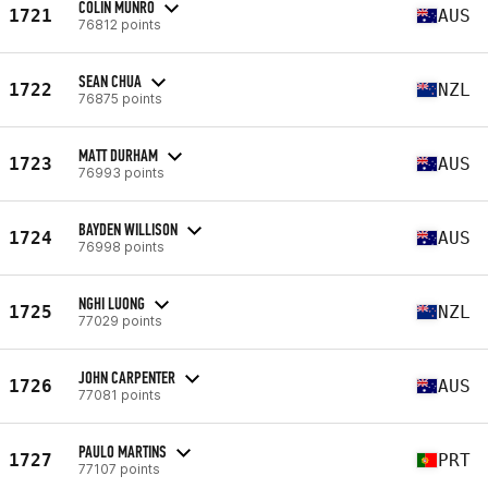
COLIN MUNRO
1721
AUS
76812 points
SEAN CHUA
1722
NZL
76875 points
MATT DURHAM
1723
AUS
76993 points
BAYDEN WILLISON
1724
AUS
76998 points
NGHI LUONG
1725
NZL
77029 points
JOHN CARPENTER
1726
AUS
77081 points
PAULO MARTINS
1727
PRT
77107 points