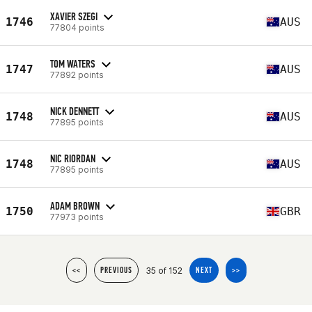
XAVIER SZEGI
1746
AUS
77804 points
TOM WATERS
1747
AUS
77892 points
NICK DENNETT
1748
AUS
77895 points
NIC RIORDAN
1748
AUS
77895 points
ADAM BROWN
1750
GBR
77973 points
35 of 152
<<
PREVIOUS
NEXT
>>