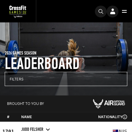
2026 GAMES SEASON
LEADERBOARD
FILTERS
BROUGHT TO YOU BY
#
NAME
NATIONALITY
JUDD FELSHER
1701
AUS