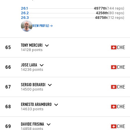
26.1
4977th
(144 reps)
26.2
4256th
(80 reps)
26.3
4875th
(112 reps)
VIEW PROFILE
TONY MERCURI
65
CHE
14128 points
JOSE LARA
66
CHE
14236 points
SERGIO BERARDI
67
CHE
14500 points
ERNESTO ARAMBURO
68
CHE
14633 points
DAVIDE FRISINA
69
CHE
14858 points