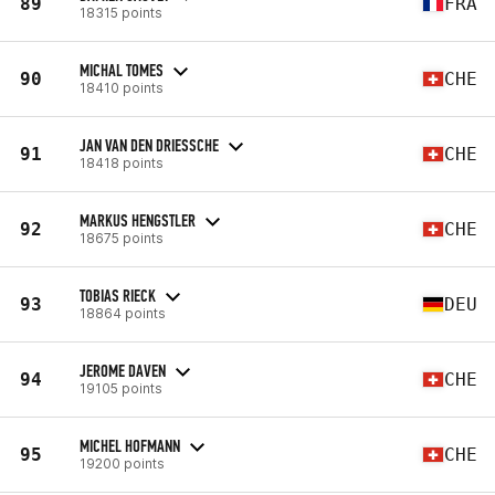
89
FRA
18315 points
MICHAL TOMES
90
CHE
18410 points
JAN VAN DEN DRIESSCHE
91
CHE
18418 points
MARKUS HENGSTLER
92
CHE
18675 points
TOBIAS RIECK
93
DEU
18864 points
JEROME DAVEN
94
CHE
19105 points
MICHEL HOFMANN
95
CHE
19200 points