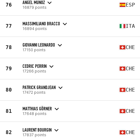
ANGEL MUNOZ
76
ESP
16879 points
MASSIMILIANO BRACCO
77
ITA
16894 points
GIOVANNI LEONARDO
78
CHE
17150 points
CEDRIC PERRIN
79
CHE
17266 points
PATRICK GRANDJEAN
80
CHE
17472 points
MATTHIAS GÖRNER
81
CHE
17648 points
LAURENT BOURGIN
82
CHE
17837 points