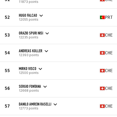
11873 points
HUGO FALCAO
52
PRT
12055 points
ORAZIO SPURI NISI
53
CHE
12235 points
ANDREAS KOLLER
54
CHE
12393 points
MIRKO VISCO
55
CHE
12500 points
SERGIO FONTANA
56
CHE
12668 points
DANILO AMREIN RASELLI
57
CHE
12773 points