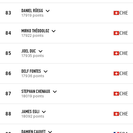
DANIEL RÜEGG
83
CHE
17919 points
MIRKO THÉODOLOZ
84
CHE
17922 points
JOEL DUC
85
CHE
17935 points
DELF FONTES
86
CHE
17936 points
STEPHAN CHENAUX
87
CHE
18019 points
JAMES EGLI
88
CHE
18092 points
DAMIEN CAUVET