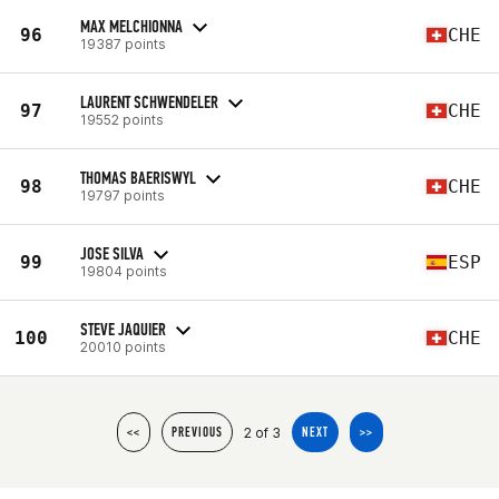
MAX MELCHIONNA
96
CHE
19387 points
LAURENT SCHWENDELER
97
CHE
19552 points
THOMAS BAERISWYL
98
CHE
19797 points
JOSE SILVA
99
ESP
19804 points
STEVE JAQUIER
100
CHE
20010 points
2 of 3
<<
PREVIOUS
NEXT
>>