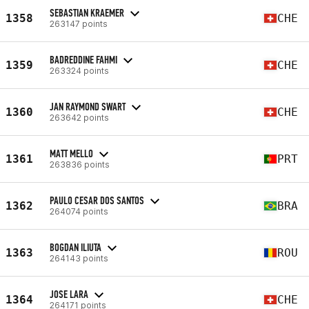
SEBASTIAN KRAEMER
1358
CHE
263147 points
BADREDDINE FAHMI
1359
CHE
263324 points
JAN RAYMOND SWART
1360
CHE
263642 points
MATT MELLO
1361
PRT
263836 points
PAULO CESAR DOS SANTOS
1362
BRA
264074 points
BOGDAN ILIUTA
1363
ROU
264143 points
JOSE LARA
1364
CHE
264171 points