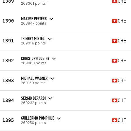
1389
CHE
268361 points
MAXIME PEETERS
1390
CHE
268847 points
THIERRY MISTELI
1391
CHE
269018 points
CHRISTOPH LUETHY
1392
CHE
269060 points
MICHAEL WAGNER
1393
CHE
269159 points
SERGIO BERARDI
1394
CHE
269232 points
GUILLERMO POMPHILE
1395
CHE
269250 points