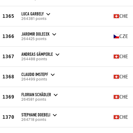
LUCA GARBELY
1365
CHE
264381 points
JAROMIR DOLECEK
1366
CZE
264425 points
ANDREAS GÄMPERLE
1367
CHE
264488 points
CLAUDIO IMSTEPF
1368
CHE
264499 points
FLORIAN SCHÄDLER
1369
CHE
264581 points
STEPHANE DOEBELI
1370
CHE
264718 points