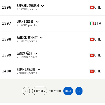
RAPHAEL TAGLIANI
1396
CHE
269288 points
JUAN BORGES
1397
ITA
269681 points
PATRICK SCHMITT
1398
CHE
269876 points
JANOS KÄCH
1399
CHE
269996 points
ROBIN BATACHE
1400
CHE
270006 points
28 of 38
<<
PREVIOUS
NEXT
>>