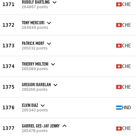
RUDOLF BARTLING
1371
CHE
264867 points
TONY MERCURI
1372
CHE
264949 points
PATRICK MORF
1373
CHE
265032 points
THIERRY MOLTENI
1374
CHE
265089 points
GREGORI BARBLAN
1375
CHE
265266 points
ELVIN DIAZ
1376
HND
265340 points
GABRIEL GEE-JAY JENNY
1377
CHE
265478 points