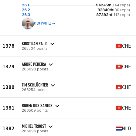
26.1
94245th
(144 reps)
26.2
83840th
(80 reps)
26.3
87393rd
(112 reps)
VIEW PROFILE
KRISTIJAN RAJIC
1378
CHE
265504 points
ANDRÉ PEREIRA
1379
CHE
266093 points
TIM SCHLÜCHTER
1380
CHE
266254 points
RUBEN DOS SANTOS
1381
CHE
266509 points
MICHEL TROOST
1382
NLD
266896 points