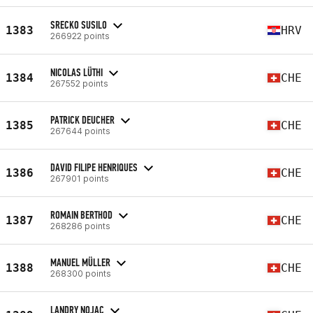
SRECKO SUSILO
1383
HRV
266922 points
NICOLAS LÜTHI
1384
CHE
267552 points
PATRICK DEUCHER
1385
CHE
267644 points
DAVID FILIPE HENRIQUES
1386
CHE
267901 points
ROMAIN BERTHOD
1387
CHE
268286 points
MANUEL MÜLLER
1388
CHE
268300 points
LANDRY NOJAC