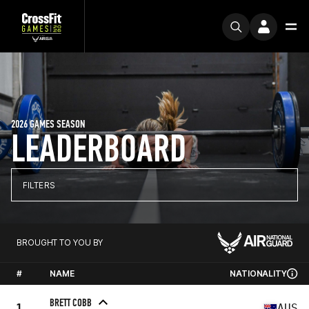
2026 GAMES SEASON
LEADERBOARD
FILTERS
BROUGHT TO YOU BY
#
NAME
NATIONALITY
BRETT COBB
1
AUS