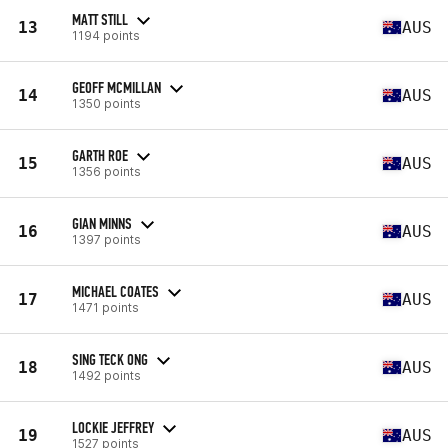
MATT STILL
13
AUS
1194 points
GEOFF MCMILLAN
14
AUS
1350 points
GARTH ROE
15
AUS
1356 points
GIAN MINNS
16
AUS
1397 points
MICHAEL COATES
17
AUS
1471 points
SING TECK ONG
18
AUS
1492 points
LOCKIE JEFFREY
19
AUS
1527 points