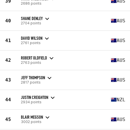
39
AUS
2686 points
SHANE DENLEY
40
AUS
2704 points
DAVID WILSON
41
AUS
2761 points
ROBERT OLDFIELD
42
AUS
2763 points
JEFF THOMPSON
43
AUS
2817 points
JUSTIN CREIGHTON
44
NZL
2934 points
BLAIR MEGSON
45
AUS
3002 points