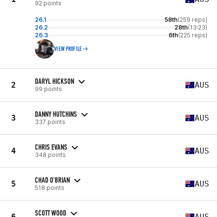
92 points
26.1
58th
(259 reps)
26.2
28th
(13:23)
26.3
6th
(225 reps)
VIEW PROFILE
DARYL HICKSON
2
AUS
99 points
DANNY HUTCHINS
3
AUS
337 points
CHRIS EVANS
4
AUS
348 points
CHAD O'BRIAN
5
AUS
518 points
SCOTT WOOD
6
AUS