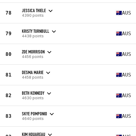
JESSICA THIELE
78
AUS
4390 points
KRISTY TURNBULL
79
AUS
4438 points
ZOE MORRISON
80
AUS
4456 points
DESMA MARIE
81
AUS
4458 points
BETH KENNEDY
82
AUS
4630 points
SKYE POMPONIO
83
AUS
4640 points
KIM HOUAREAU