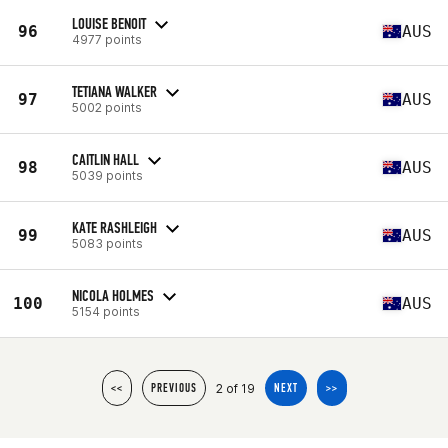
LOUISE BENOIT
96
AUS
4977 points
TETIANA WALKER
97
AUS
5002 points
CAITLIN HALL
98
AUS
5039 points
KATE RASHLEIGH
99
AUS
5083 points
NICOLA HOLMES
100
AUS
5154 points
2 of 19
<<
PREVIOUS
NEXT
>>