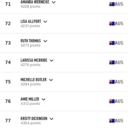
AMANDA WERNICKE
71
AUS
4228 points
LISA ALLPORT
72
AUS
4231 points
RUTH THOMAS
73
AUS
4273 points
LARISSA MCBRIDE
74
AUS
4276 points
MICHELLE BUTLER
75
AUS
4284 points
AMIE MILLER
76
AUS
4312 points
KRISTY DICKINSON
77
AUS
4354 points