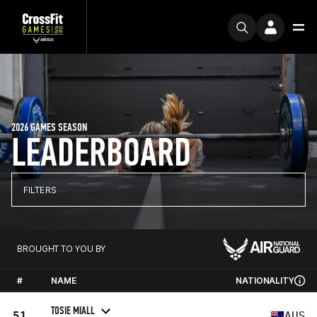
2026 GAMES SEASON
LEADERBOARD
FILTERS
BROUGHT TO YOU BY
#
NAME
NATIONALITY
TOSIE MIALL
51
AUS