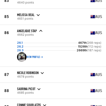
83
AUS
4640 points
MELISSA BEAL
85
AUS
4651 points
ANGELIQUE STAP
86
AUS
4662 points
26.1
467th
(268 reps)
26.2
1526th
(112 reps)
26.3
2669th
(187 reps)
VIEW PROFILE
NICOLE ROBINSON
87
AUS
4678 points
SABRINA PICOT
88
AUS
4685 points
CONNIE SOURLATZIS