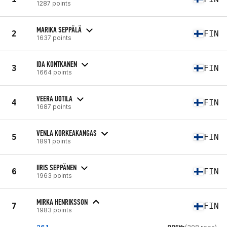
1287 points
MARIKA SEPPÄLÄ
2
FIN
1637 points
IDA KONTKANEN
3
FIN
1664 points
VEERA UOTILA
4
FIN
1687 points
VENLA KORKEAKANGAS
5
FIN
1891 points
IIRIS SEPPÄNEN
6
FIN
1963 points
MIRKA HENRIKSSON
7
FIN
1983 points