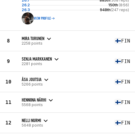
26.1
885th
(308 reps)
26.2
150th
(8:56)
26.3
948th
(247 reps)
VIEW PROFILE
MIRA TURUNEN
8
FIN
2258 points
SENJA MARKKANEN
9
FIN
2281 points
ÅSA JOUTSIA
10
FIN
5266 points
HENNIINA NÄRHI
11
FIN
5568 points
NELLI NURMI
12
FIN
5648 points