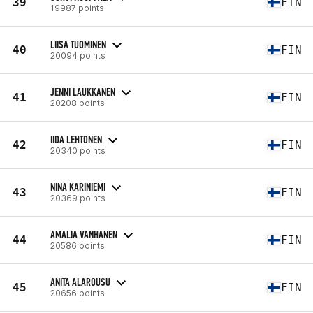
39
FIN
19987 points
LIISA TUOMINEN
40
FIN
20094 points
JENNI LAUKKANEN
41
FIN
20208 points
IIDA LEHTONEN
42
FIN
20340 points
NINA KARINIEMI
43
FIN
20369 points
AMALIA VANHANEN
44
FIN
20586 points
ANITA ALAROUSU
45
FIN
20656 points