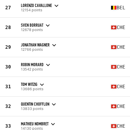
LORENZO CAVALLONE
27
BEL
12154 points
SVEN BORRUAT
28
CHE
12678 points
JONATHAN WAGNER
29
CHE
12766 points
ROBIN MORARD
30
CHE
13542 points
TOM WITZIG
31
CHE
13686 points
QUENTIN CHOFFLON
32
CHE
13833 points
MATHIEU NOMBRET
33
CHE
14130 points