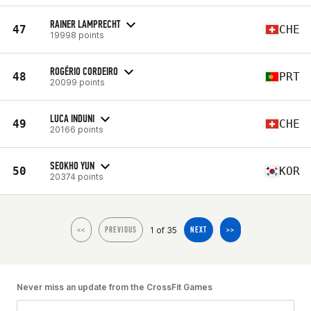
RAINER LAMPRECHT
47
CHE
19998 points
ROGÉRIO CORDEIRO
48
PRT
20099 points
LUCA INDUNI
49
CHE
20166 points
SEOKHO YUN
50
KOR
20374 points
1 of 35
<<
PREVIOUS
NEXT
>>
Never miss an update from the CrossFit Games