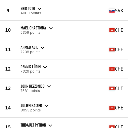
ERIK TOTH
9
SVK
4888 points
MAEL CHASTONAY
10
CHE
5359 points
AHMED AJIL
11
CHE
7238 points
DENNIS LÜDIN
12
CHE
7326 points
JOHN REZZONICO
13
CHE
7581 points
JULIEN KAISER
14
CHE
8053 points
THIBAULT PYTHON
15
CHE