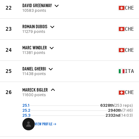
DAVID GREENAWAY
22
CHE
10583 points
ROMAIN DUBOIS
23
CHE
11279 points
MARC WINDLER
24
CHE
11381 points
DANIEL GHERBI
25
ITA
11438 points
MARECK BIGLER
26
CHE
11600 points
25.1
6328th
(253 reps)
25.2
2940th
(7:46)
25.3
2332nd
(14:03)
VIEW PROFILE