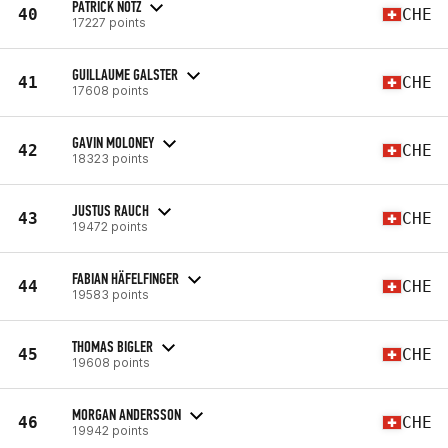
PATRICK NOTZ
40
CHE
17227 points
GUILLAUME GALSTER
41
CHE
17608 points
GAVIN MOLONEY
42
CHE
18323 points
JUSTUS RAUCH
43
CHE
19472 points
FABIAN HÄFELFINGER
44
CHE
19583 points
THOMAS BIGLER
45
CHE
19608 points
MORGAN ANDERSSON
46
CHE
19942 points