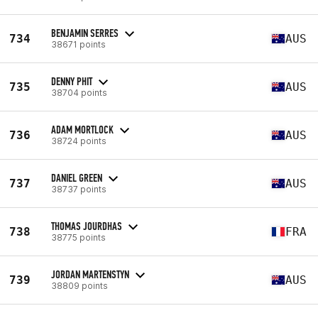
BENJAMIN SERRES
734
AUS
38671 points
DENNY PHIT
735
AUS
38704 points
ADAM MORTLOCK
736
AUS
38724 points
DANIEL GREEN
737
AUS
38737 points
THOMAS JOURDHAS
738
FRA
38775 points
JORDAN MARTENSTYN
739
AUS
38809 points