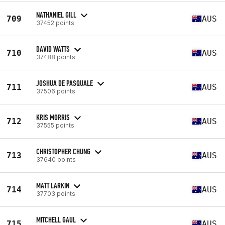
NATHANIEL GILL
709
AUS
37452 points
DAVID WATTS
710
AUS
37488 points
JOSHUA DE PASQUALE
711
AUS
37506 points
KRIS MORRIS
712
AUS
37555 points
CHRISTOPHER CHUNG
713
AUS
37640 points
MATT LARKIN
714
AUS
37703 points
MITCHELL GAUL
715
AUS