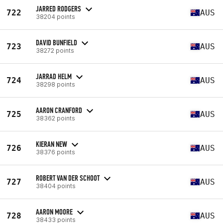
JARRED RODGERS
722
AUS
38204 points
DAVID BUNFIELD
723
AUS
38272 points
JARRAD HELM
724
AUS
38298 points
AARON CRANFORD
725
AUS
38362 points
KIERAN NEW
726
AUS
38376 points
ROBERT VAN DER SCHOOT
727
AUS
38404 points
AARON MOORE
728
AUS
38433 points