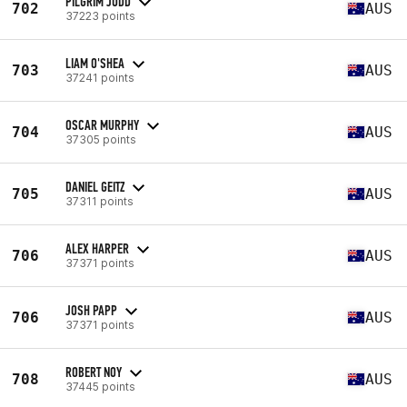
PILGRIM JUDD
702
AUS
37223 points
LIAM O'SHEA
703
AUS
37241 points
OSCAR MURPHY
704
AUS
37305 points
DANIEL GEITZ
705
AUS
37311 points
ALEX HARPER
706
AUS
37371 points
JOSH PAPP
706
AUS
37371 points
ROBERT NOY
708
AUS
37445 points