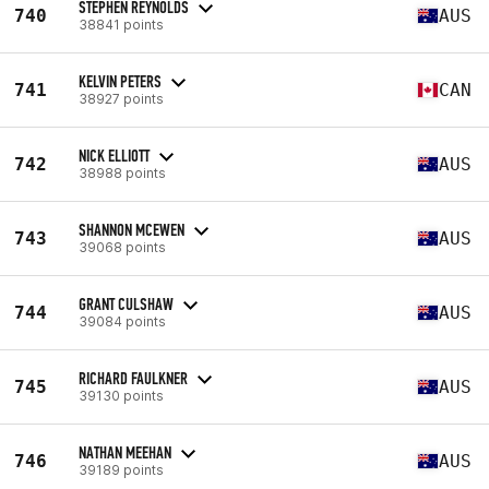
STEPHEN REYNOLDS
740
AUS
38841 points
KELVIN PETERS
741
CAN
38927 points
NICK ELLIOTT
742
AUS
38988 points
SHANNON MCEWEN
743
AUS
39068 points
GRANT CULSHAW
744
AUS
39084 points
RICHARD FAULKNER
745
AUS
39130 points
NATHAN MEEHAN
746
AUS
39189 points