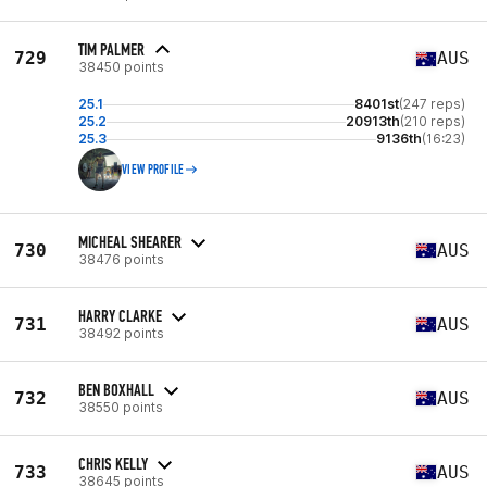
TIM PALMER
729
AUS
38450 points
25.1
8401st
(247 reps)
25.2
20913th
(210 reps)
25.3
9136th
(16:23)
VIEW PROFILE
MICHEAL SHEARER
730
AUS
38476 points
HARRY CLARKE
731
AUS
38492 points
BEN BOXHALL
732
AUS
38550 points
CHRIS KELLY
733
AUS
38645 points