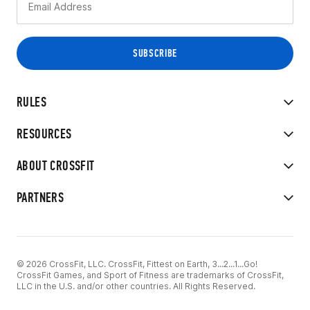
RULES
RESOURCES
ABOUT CROSSFIT
PARTNERS
© 2026 CrossFit, LLC. CrossFit, Fittest on Earth, 3...2...1...Go!
CrossFit Games, and Sport of Fitness are trademarks of CrossFit,
LLC in the U.S. and/or other countries. All Rights Reserved.