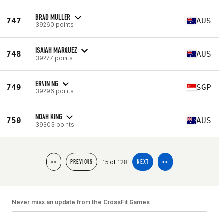
BRAD MULLER
747
AUS
39260 points
ISAIAH MARQUEZ
748
AUS
39277 points
ERVIN NG
749
SGP
39296 points
NOAH KING
750
AUS
39303 points
15 of 128
<<
PREVIOUS
NEXT
>>
Never miss an update from the CrossFit Games