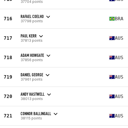
37704 points
RAFAEL COELHO
716
BRA
37798 points
PAUL KERR
717
AUS
37813 points
ADAM HOWGATE
718
AUS
37856 points
DANIEL GEORGE
719
AUS
37961 points
ANDY HASTWELL
720
AUS
38013 points
CONNOR BALLINGALL
721
AUS
38115 points