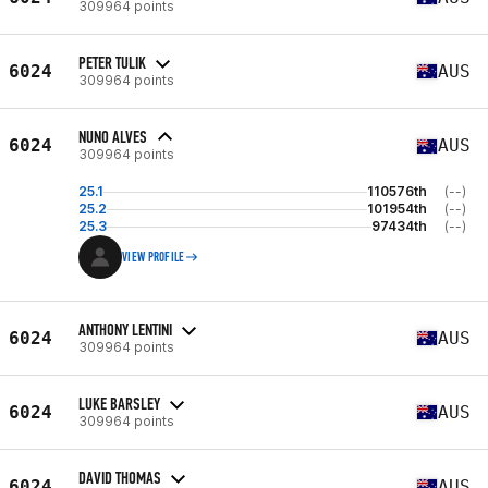
309964 points
PETER TULIK
6024
AUS
309964 points
NUNO ALVES
6024
AUS
309964 points
25.1
110576th
(--)
25.2
101954th
(--)
25.3
97434th
(--)
VIEW PROFILE
ANTHONY LENTINI
6024
AUS
309964 points
LUKE BARSLEY
6024
AUS
309964 points
DAVID THOMAS
6024
AUS