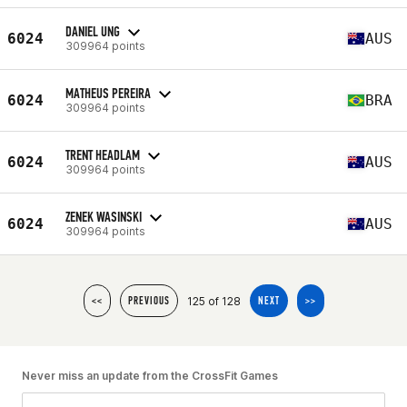
DANIEL UNG
6024
AUS
309964 points
MATHEUS PEREIRA
6024
BRA
309964 points
TRENT HEADLAM
6024
AUS
309964 points
ZENEK WASINSKI
6024
AUS
309964 points
125 of 128
<<
PREVIOUS
NEXT
>>
Never miss an update from the CrossFit Games