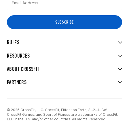
RULES
RESOURCES
ABOUT CROSSFIT
PARTNERS
© 2026 CrossFit, LLC. CrossFit, Fittest on Earth, 3...2...1...Go!
CrossFit Games, and Sport of Fitness are trademarks of CrossFit,
LLC in the U.S. and/or other countries. All Rights Reserved.