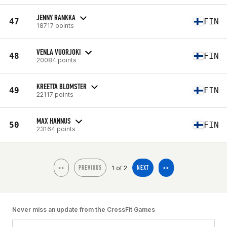
JENNY RANKKA
47
FIN
18717 points
VENLA VUORJOKI
48
FIN
20084 points
KREETTA BLOMSTER
49
FIN
22117 points
MAX HANNUS
50
FIN
23164 points
1 of 2
<<
PREVIOUS
NEXT
>>
Never miss an update from the CrossFit Games