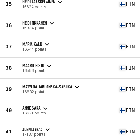
HEIDI JÄÄSKELÄINEN
35
FIN
15624 points
HEIDI TIKKANEN
36
FIN
15934 points
MARIA KÄLD
37
FIN
16544 points
MAARIT RISTO
38
FIN
16596 points
MATYLDA JABLONSKA-SABUKA
39
FIN
16882 points
ANNE SARA
40
FIN
16971 points
JENNI JYRÄS
41
FIN
17187 points