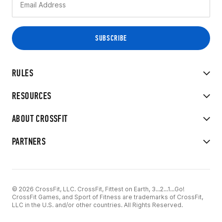
RULES
RESOURCES
ABOUT CROSSFIT
PARTNERS
© 2026 CrossFit, LLC. CrossFit, Fittest on Earth, 3...2...1...Go!
CrossFit Games, and Sport of Fitness are trademarks of CrossFit,
LLC in the U.S. and/or other countries. All Rights Reserved.