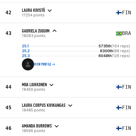
LAURA KIVISTÖ
42
FIN
17254 points
GABRIELA ZUQUIM
43
BRA
18083 points
25.1
5735th
(164 reps)
25.2
6300th
(88 reps)
25.3
6048th
(126 reps)
VIEW PROFILE
MIIA LIUKKONEN
44
FIN
18459 points
LAURA CORPUS KIVIKANGAS
45
FIN
18485 points
AMANDA BURROWS
46
FIN
18596 points