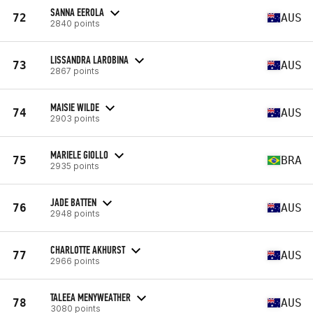
SANNA EEROLA
72
AUS
2840 points
LISSANDRA LAROBINA
73
AUS
2867 points
MAISIE WILDE
74
AUS
2903 points
MARIELE GIOLLO
75
BRA
2935 points
JADE BATTEN
76
AUS
2948 points
CHARLOTTE AKHURST
77
AUS
2966 points
TALEEA MENYWEATHER
78
AUS
3080 points