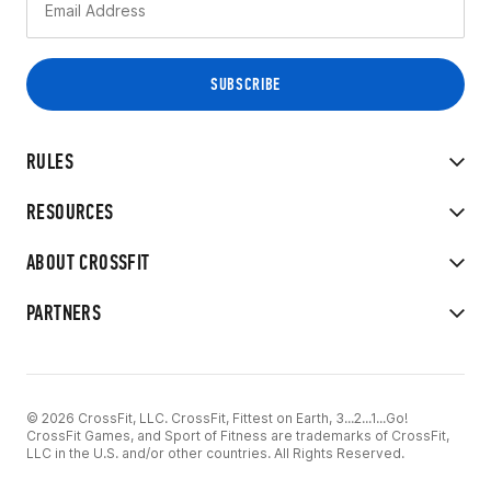
RULES
RESOURCES
ABOUT CROSSFIT
PARTNERS
© 2026 CrossFit, LLC. CrossFit, Fittest on Earth, 3...2...1...Go!
CrossFit Games, and Sport of Fitness are trademarks of CrossFit,
LLC in the U.S. and/or other countries. All Rights Reserved.