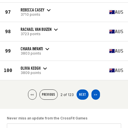
REBECCA CASEY
97
AUS
3710 points
RACHAEL VAN BUIZEN
98
AUS
3723 points
CHIARA INFANTI
99
AUS
3803 points
OLIVIA KEOGH
100
AUS
3809 points
2 of 123
<<
PREVIOUS
NEXT
>>
Never miss an update from the CrossFit Games