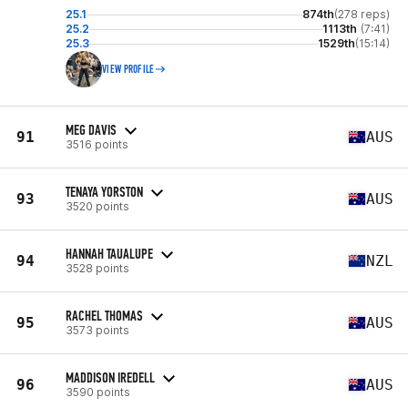
25.1
874th
(278 reps)
25.2
1113th
(7:41)
25.3
1529th
(15:14)
VIEW PROFILE
MEG DAVIS
91
AUS
3516 points
TENAYA YORSTON
93
AUS
3520 points
HANNAH TAUALUPE
94
NZL
3528 points
RACHEL THOMAS
95
AUS
3573 points
MADDISON IREDELL
96
AUS
3590 points