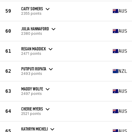
CAITY SOMERS
59
AUS
2355 points
JULIA HANNAFORD
60
AUS
2380 points
REGAN MADDICK
61
AUS
2471 points
PUTIPUTI ROPATA
62
NZL
2493 points
MADDY WOLFE
63
AUS
2497 points
CHERIE MYERS
64
AUS
2521 points
KATHRYN MICHELI
65
AUS