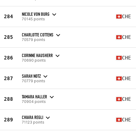
NICOLE VON BURG
284
CHE
70145 points
CHARLOTTE COTTENS
285
CHE
70579 points
CORINNE HAUSHERR
286
CHE
70690 points
SARAH NOTZ
287
CHE
70779 points
TAMARA HALLER
288
CHE
70904 points
CHIARA REGLI
289
CHE
71123 points