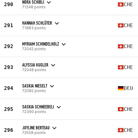
NORA SCHIBLI
290
CHE
71248 points
HANNAH SCHLÜTER
291
CHE
71883 points
MYRIAM SCHINDELHOLZ
292
CHE
72042 points
ALYSSIA KUGLER
293
CHE
72048 points
SASKIA NIESELT
294
DEU
72082 points
SASKIA SCHNEEBELI
295
CHE
72390 points
JOYLINE BERTEAU
296
CHE
72508 points