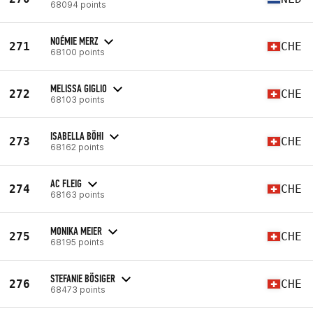
68094 points
NOÉMIE MERZ
271
CHE
68100 points
MELISSA GIGLIO
272
CHE
68103 points
ISABELLA BÖHI
273
CHE
68162 points
AC FLEIG
274
CHE
68163 points
MONIKA MEIER
275
CHE
68195 points
STEFANIE BÖSIGER
276
CHE
68473 points