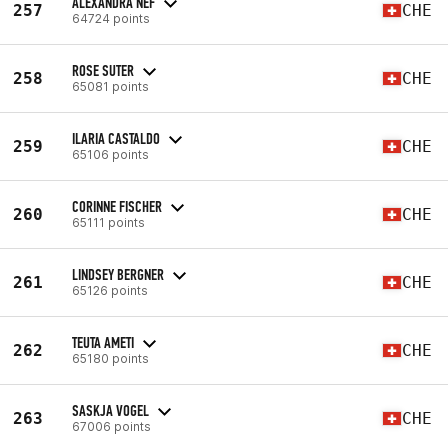
ALEXANDRA NEF
257
CHE
64724 points
ROSE SUTER
258
CHE
65081 points
ILARIA CASTALDO
259
CHE
65106 points
CORINNE FISCHER
260
CHE
65111 points
LINDSEY BERGNER
261
CHE
65126 points
TEUTA AMETI
262
CHE
65180 points
SASKJA VOGEL
263
CHE
67006 points