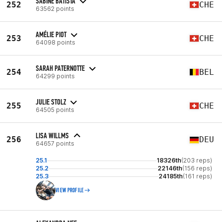
SABINE BATISTA
252
CHE
63562 points
AMÉLIE PIOT
253
CHE
64098 points
SARAH PATERNOTTE
254
BEL
64299 points
JULIE STOLZ
255
CHE
64505 points
LISA WILLMS
256
DEU
64657 points
25.1
18326th
(203 reps)
25.2
22146th
(156 reps)
25.3
24185th
(161 reps)
VIEW PROFILE