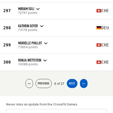
MIRIAM EGLI
297
CHE
72767 points
KATHRIN GEYER
298
DEU
73178 points
MURIELLE PHILLOT
299
CHE
73654 points
RONJA WETTSTEIN
300
CHE
74088 points
6 of 27
<<
PREVIOUS
NEXT
>>
Never miss an update from the CrossFit Games