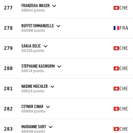
FRANZISKA WASER
277
CHE
68564 points
BUFFET EMMANUELLE
278
FRA
69088 points
SANJA DELIC
279
CHE
69325 points
STEPHANIE KASWURM
280
CHE
69514 points
NADINE MÄCHLER
281
CHE
69524 points
CEYNUR CINAR
282
CHE
69899 points
MARIANNE SURY
283
CHE
69948 points