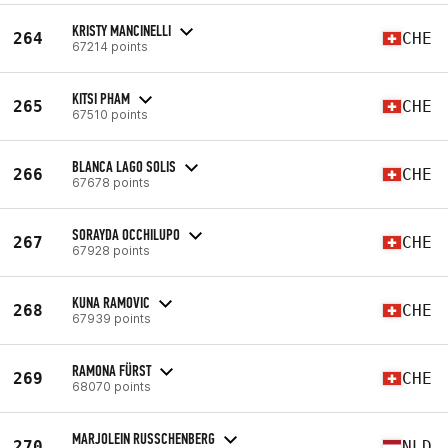
KRISTY MANCINELLI
264
CHE
67214 points
KITSI PHAM
265
CHE
67510 points
BLANCA LAGO SOLIS
266
CHE
67678 points
SORAYDA OCCHILUPO
267
CHE
67928 points
KUNA RAMOVIC
268
CHE
67939 points
RAMONA FÜRST
269
CHE
68070 points
MARJOLEIN RUSSCHENBERG
270
NLD