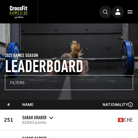
2025 GAMES SEASON
LEADERBOARD
FILTERS
#
NAME
NATIONALITY
SARAH GRABER
251
CHE
62993 points