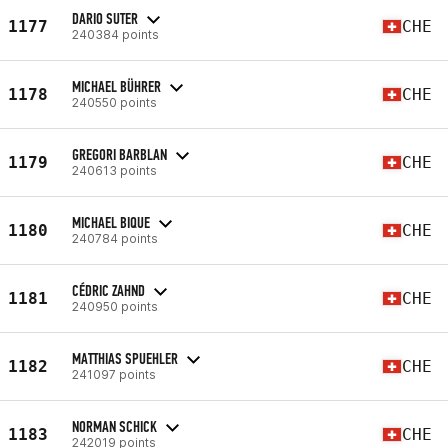
DARIO SUTER
1177
CHE
240384 points
MICHAEL BÜHRER
1178
CHE
240550 points
GREGORI BARBLAN
1179
CHE
240613 points
MICHAEL BIQUE
1180
CHE
240784 points
CÉDRIC ZAHND
1181
CHE
240950 points
MATTHIAS SPUEHLER
1182
CHE
241097 points
NORMAN SCHICK
1183
CHE
242019 points