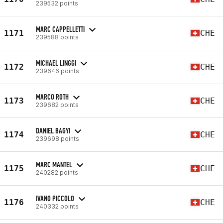
239532 points
MARC CAPPELLETTI
1171
CHE
239588 points
MICHAEL LINGGI
1172
CHE
239646 points
MARCO ROTH
1173
CHE
239682 points
DANIEL BAGYI
1174
CHE
239698 points
MARC MANTEL
1175
CHE
240282 points
IVANO PICCOLO
1176
CHE
240332 points