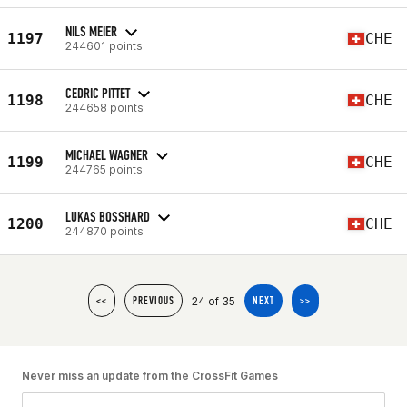
NILS MEIER
1197
CHE
244601 points
CEDRIC PITTET
1198
CHE
244658 points
MICHAEL WAGNER
1199
CHE
244765 points
LUKAS BOSSHARD
1200
CHE
244870 points
24 of 35
<<
PREVIOUS
NEXT
>>
Never miss an update from the CrossFit Games