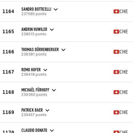
SANDRO BOTTICELLI
1164
CHE
237985 points
ANDRIN HUWILER
1165
CHE
238015 points
THOMAS DÜRRENBERGER
1166
CHE
238381 points
REMO HOFER
1167
CHE
238418 points
MICHAËL FÜRHOFF
1168
CHE
239360 points
PATRICK BAER
1169
CHE
239457 points
CLAUDIO DONATO
1170
CHE