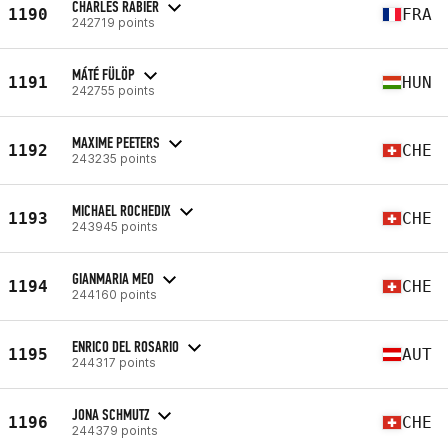
CHARLES RABIER
1190
FRA
242719 points
MÁTÉ FÜLÖP
1191
HUN
242755 points
MAXIME PEETERS
1192
CHE
243235 points
MICHAEL ROCHEDIX
1193
CHE
243945 points
GIANMARIA MEO
1194
CHE
244160 points
ENRICO DEL ROSARIO
1195
AUT
244317 points
JONA SCHMUTZ
1196
CHE
244379 points