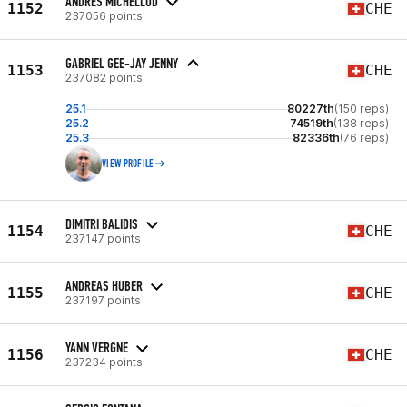
ANDRES MICHELLOD
1152
CHE
237056 points
GABRIEL GEE-JAY JENNY
1153
CHE
237082 points
25.1
80227th
(150 reps)
25.2
74519th
(138 reps)
25.3
82336th
(76 reps)
VIEW PROFILE
DIMITRI BALIDIS
1154
CHE
237147 points
ANDREAS HUBER
1155
CHE
237197 points
YANN VERGNE
1156
CHE
237234 points