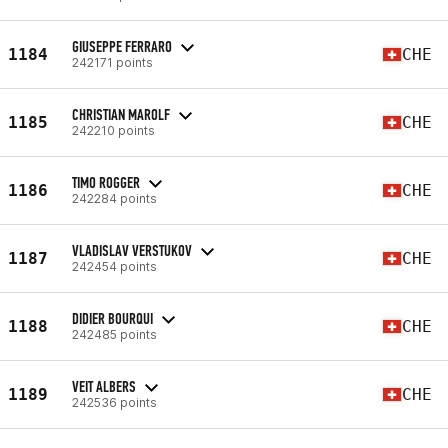
GIUSEPPE FERRARO
1184
CHE
242171 points
CHRISTIAN MAROLF
1185
CHE
242210 points
TIMO ROGGER
1186
CHE
242284 points
VLADISLAV VERSTUKOV
1187
CHE
242454 points
DIDIER BOURQUI
1188
CHE
242485 points
VEIT ALBERS
1189
CHE
242536 points