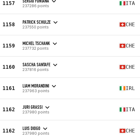
SERGIO FONTANA
1157
ITA
237286 points
PATRICK SCHULZE
1158
CHE
237550 points
MICHEL TSCHANK
1159
CHE
237732 points
SASCHA SANTAFE
1160
CHE
237816 points
LIAM MORANDINI
1161
IRL
237963 points
JURI GRASSI
1162
ITA
237980 points
LUIS DIOGO
1162
CHE
237980 points