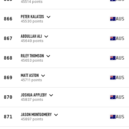
45514 points
PETER KALATZIS
866
AUS
45530 points
ABDULLAH ALI
867
AUS
45649 points
RILEY THOMSON
868
AUS
45653 points
MATT ASTON
869
AUS
45711 points
JOSHUA APPLEBY
870
AUS
45837 points
JASON MONTGOMERY
871
AUS
45897 points