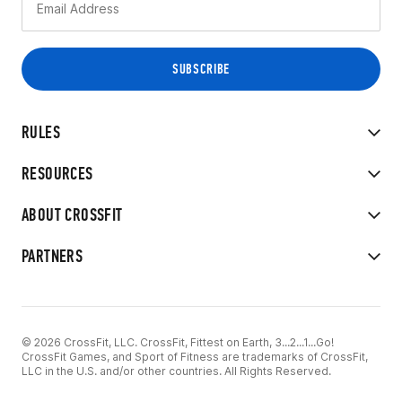
RULES
RESOURCES
ABOUT CROSSFIT
PARTNERS
© 2026 CrossFit, LLC. CrossFit, Fittest on Earth, 3...2...1...Go!
CrossFit Games, and Sport of Fitness are trademarks of CrossFit,
LLC in the U.S. and/or other countries. All Rights Reserved.