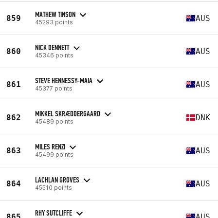
MATHEW TINSON
859
AUS
45293 points
NICK DENNETT
860
AUS
45346 points
STEVE HENNESSY-MAIA
861
AUS
45377 points
MIKKEL SKRÆDDERGAARD
862
DNK
45489 points
MILES RENZI
863
AUS
45499 points
LACHLAN GROVES
864
AUS
45510 points
RHY SUTCLIFFE
865
AUS