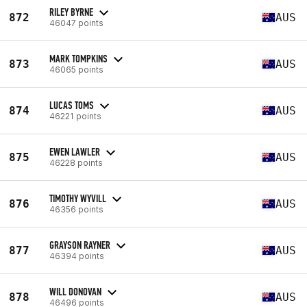
RILEY BYRNE
872
AUS
46047 points
MARK TOMPKINS
873
AUS
46065 points
LUCAS TOMS
874
AUS
46221 points
EWEN LAWLER
875
AUS
46228 points
TIMOTHY WYVILL
876
AUS
46356 points
GRAYSON RAYNER
877
AUS
46394 points
WILL DONOVAN
878
AUS
46496 points