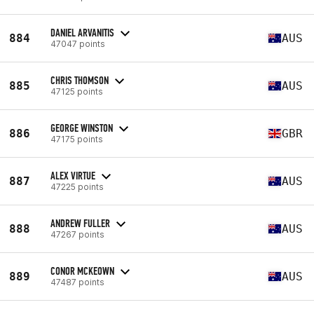
DANIEL ARVANITIS
884
AUS
47047 points
CHRIS THOMSON
885
AUS
47125 points
GEORGE WINSTON
886
GBR
47175 points
ALEX VIRTUE
887
AUS
47225 points
ANDREW FULLER
888
AUS
47267 points
CONOR MCKEOWN
889
AUS
47487 points