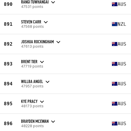
RANGI TUWHANGAI
890
AUS
47531 points
STEVEN CARR
891
NZL
47568 points
JOSHUA ROCKINGHAM
892
AUS
47613 points
BRENT TIER
893
AUS
47719 points
WILLBA ANGEL
894
AUS
47957 points
KYE PRACY
895
AUS
48173 points
BRAYDEN MCEWAN
896
AUS
48228 points