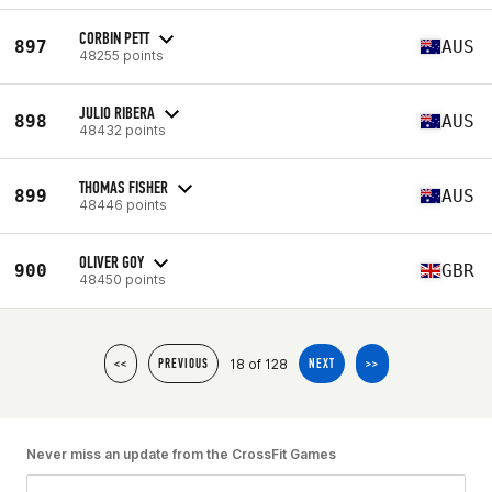
CORBIN PETT
897
AUS
48255 points
JULIO RIBERA
898
AUS
48432 points
THOMAS FISHER
899
AUS
48446 points
OLIVER GOY
900
GBR
48450 points
18 of 128
<<
PREVIOUS
NEXT
>>
Never miss an update from the CrossFit Games