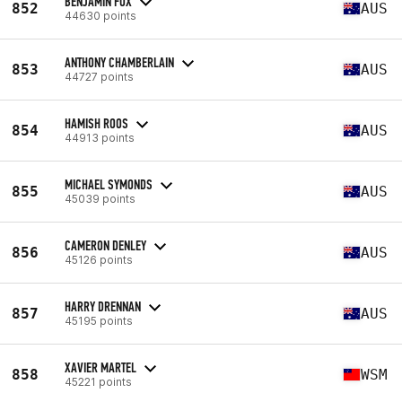
BENJAMIN FOX
852
AUS
44630 points
ANTHONY CHAMBERLAIN
853
AUS
44727 points
HAMISH ROOS
854
AUS
44913 points
MICHAEL SYMONDS
855
AUS
45039 points
CAMERON DENLEY
856
AUS
45126 points
HARRY DRENNAN
857
AUS
45195 points
XAVIER MARTEL
858
WSM
45221 points