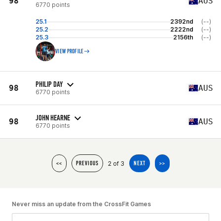
98
AUS
6770 points
25.1
2392nd
(--)
25.2
2222nd
(--)
25.3
2156th
(--)
VIEW PROFILE
PHILIP DAY
98
AUS
6770 points
JOHN HEARNE
98
AUS
6770 points
2 of 3
<<
PREVIOUS
NEXT
>>
Never miss an update from the CrossFit Games