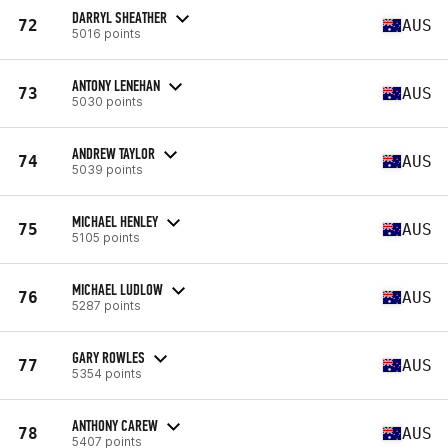
DARRYL SHEATHER
72
AUS
5016 points
ANTONY LENEHAN
73
AUS
5030 points
ANDREW TAYLOR
74
AUS
5039 points
MICHAEL HENLEY
75
AUS
5105 points
MICHAEL LUDLOW
76
AUS
5287 points
GARY ROWLES
77
AUS
5354 points
ANTHONY CAREW
78
AUS
5407 points