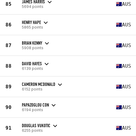
JAMES HARRIS
85
AUS
5694 points
HENRY HAPE
86
AUS
5865 points
BRIAN KENNY
87
AUS
5908 points
DAVID HAYES
88
AUS
6139 points
CAMERON MCDONALD
89
AUS
6152 points
PAPAZOGLOU CON
90
AUS
6194 points
DOUGLAS VUKOTIC
91
AUS
6255 points