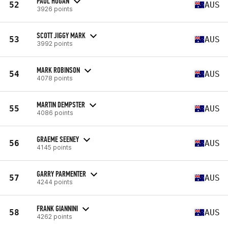
PAUL HOGAN
52
AUS
3926 points
SCOTT JIGGY MARK
53
AUS
3992 points
MARK ROBINSON
54
AUS
4078 points
MARTIN DEMPSTER
55
AUS
4086 points
GRAEME SEENEY
56
AUS
4145 points
GARRY PARMENTER
57
AUS
4244 points
FRANK GIANNINI
58
AUS
4262 points