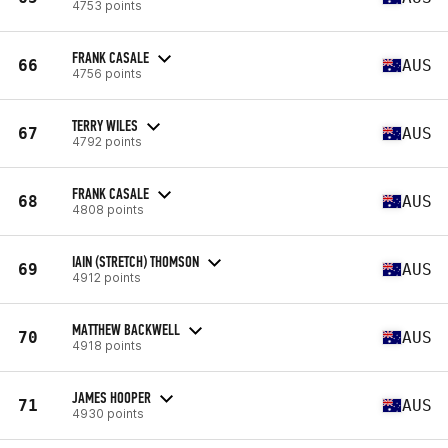
4753 points
FRANK CASALE
66
AUS
4756 points
TERRY WILES
67
AUS
4792 points
FRANK CASALE
68
AUS
4808 points
IAIN (STRETCH) THOMSON
69
AUS
4912 points
MATTHEW BACKWELL
70
AUS
4918 points
JAMES HOOPER
71
AUS
4930 points