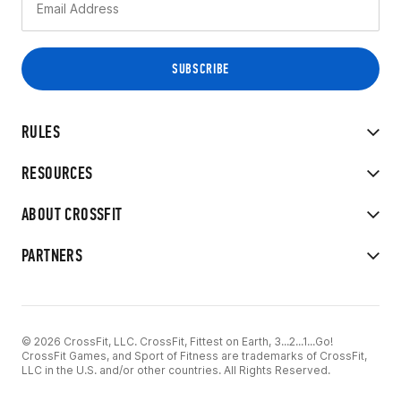
RULES
RESOURCES
ABOUT CROSSFIT
PARTNERS
© 2026 CrossFit, LLC. CrossFit, Fittest on Earth, 3...2...1...Go!
CrossFit Games, and Sport of Fitness are trademarks of CrossFit,
LLC in the U.S. and/or other countries. All Rights Reserved.