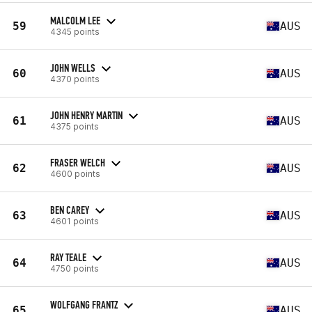
MALCOLM LEE
59
AUS
4345 points
JOHN WELLS
60
AUS
4370 points
JOHN HENRY MARTIN
61
AUS
4375 points
FRASER WELCH
62
AUS
4600 points
BEN CAREY
63
AUS
4601 points
RAY TEALE
64
AUS
4750 points
WOLFGANG FRANTZ
65
AUS