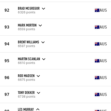
BRAD MCGREGOR
92
AUS
6326 points
MARK MORTON
93
AUS
6559 points
BRENT WILLIAMS
94
AUS
6597 points
MARTIN SCANLAN
95
AUS
6610 points
ROD MADSEN
96
AUS
6675 points
TONY DEKKER
97
AUS
6738 points
LES MURRAY