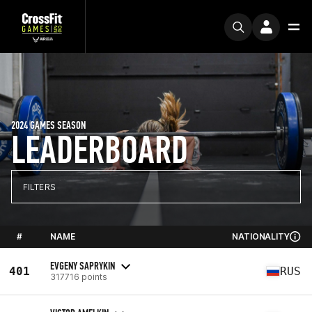
2024 GAMES SEASON
LEADERBOARD
FILTERS
#
NAME
NATIONALITY
EVGENY SAPRYKIN
401
RUS
317716 points