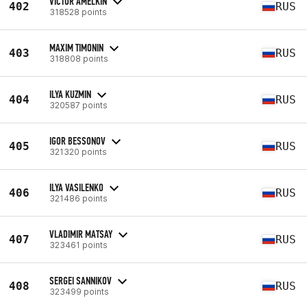
VICTOR AMELKIN
402
RUS
318528 points
MAXIM TIMONIN
403
RUS
318808 points
ILYA KUZMIN
404
RUS
320587 points
IGOR BESSONOV
405
RUS
321320 points
ILYA VASILENKO
406
RUS
321486 points
VLADIMIR MATSAY
407
RUS
323461 points
SERGEI SANNIKOV
408
RUS
323499 points