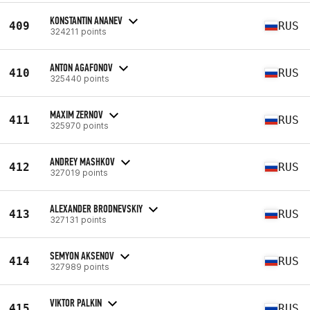
KONSTANTIN ANANEV
409
RUS
324211 points
ANTON AGAFONOV
410
RUS
325440 points
MAXIM ZERNOV
411
RUS
325970 points
ANDREY MASHKOV
412
RUS
327019 points
ALEXANDER BRODNEVSKIY
413
RUS
327131 points
SEMYON AKSENOV
414
RUS
327989 points
VIKTOR PALKIN
415
RUS