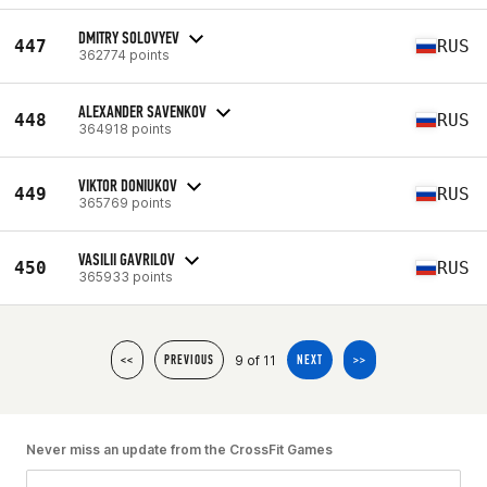
DMITRY SOLOVYEV
447
RUS
362774 points
ALEXANDER SAVENKOV
448
RUS
364918 points
VIKTOR DONIUKOV
449
RUS
365769 points
VASILII GAVRILOV
450
RUS
365933 points
9 of 11
<<
PREVIOUS
NEXT
>>
Never miss an update from the CrossFit Games