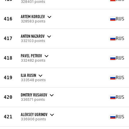
328401 points
ARTEM KOROLEV
416
RUS
328583 points
ANTON NAZAROV
417
RUS
332103 points
PAVEL PETROV
418
RUS
332482 points
ILIA RUSIN
419
RUS
333548 points
DMITRIY RUSAKOV
420
RUS
336571 points
ALEKSEY UGRINOV
421
RUS
336906 points