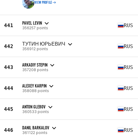
VIEW PROFILE
PAVEL LEVIN
441
RUS
356257 points
ТУТИН ЮРЬЕВИЧ
442
RUS
356912 points
ARKADIY STEPIN
443
RUS
357208 points
ALEXEY KARPIN
444
RUS
358088 points
ANTON GLEBOV
445
RUS
360533 points
DANIL BARKALOV
446
RUS
361122 points