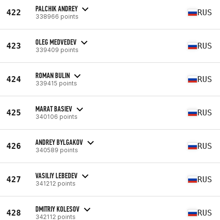
PALCHIK ANDREY
422
RUS
338966 points
OLEG MEDVEDEV
423
RUS
339409 points
ROMAN BULIN
424
RUS
339415 points
MARAT BASIEV
425
RUS
340106 points
ANDREY BYLGAKOV
426
RUS
340589 points
VASILIY LEBEDEV
427
RUS
341212 points
DMITRIY KOLESOV
428
RUS
342112 points