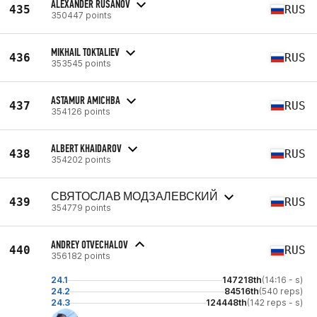
ALEXANDER RUSANOV
435
RUS
350447 points
MIKHAIL TOKTALIEV
436
RUS
353545 points
ASTAMUR AMICHBA
437
RUS
354126 points
ALBERT KHAIDAROV
438
RUS
354202 points
СВЯТОСЛАВ МОДЗАЛЕВСКИЙ
439
RUS
354779 points
ANDREY OTVECHALOV
440
RUS
356182 points
24.1
147218th
(14:16 - s)
24.2
84516th
(540 reps)
24.3
124448th
(142 reps - s)