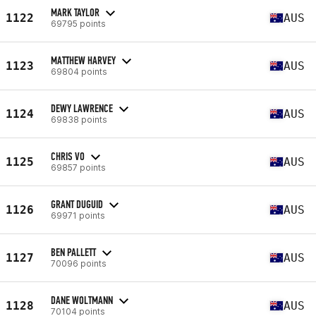
MARK TAYLOR
1122
AUS
69795 points
MATTHEW HARVEY
1123
AUS
69804 points
DEWY LAWRENCE
1124
AUS
69838 points
CHRIS VO
1125
AUS
69857 points
GRANT DUGUID
1126
AUS
69971 points
BEN PALLETT
1127
AUS
70096 points
DANE WOLTMANN
1128
AUS
70104 points