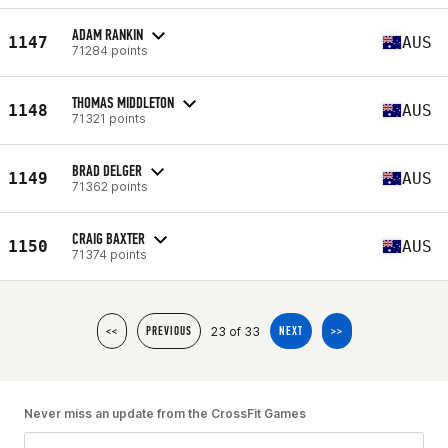
ADAM RANKIN
1147
AUS
71284 points
THOMAS MIDDLETON
1148
AUS
71321 points
BRAD DELGER
1149
AUS
71362 points
CRAIG BAXTER
1150
AUS
71374 points
23 of 33
<<
PREVIOUS
NEXT
>>
Never miss an update from the CrossFit Games