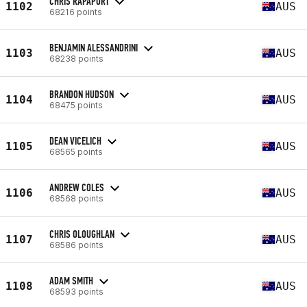
CHRIS RAPAPORT
1102
AUS
68216 points
BENJAMIN ALESSANDRINI
1103
AUS
68238 points
BRANDON HUDSON
1104
AUS
68475 points
DEAN VICELICH
1105
AUS
68565 points
ANDREW COLES
1106
AUS
68568 points
CHRIS OLOUGHLAN
1107
AUS
68586 points
ADAM SMITH
1108
AUS
68593 points