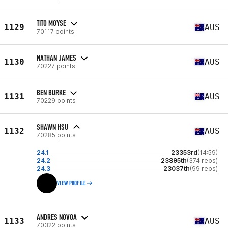
TITO MOYSE
1129
AUS
70117 points
NATHAN JAMES
1130
AUS
70227 points
BEN BURKE
1131
AUS
70229 points
SHAWN HSU
1132
AUS
70285 points
24.1
23353rd
(14:59)
24.2
23895th
(374 reps)
24.3
23037th
(99 reps)
VIEW PROFILE
ANDRES NOVOA
1133
AUS
70322 points