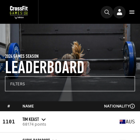
2024 GAMES SEASON
LEADERBOARD
FILTERS
#
NAME
NATIONALITY
TIM KEAST
1101
AUS
68174 points