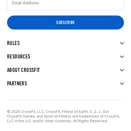
RULES
RESOURCES
ABOUT CROSSFIT
PARTNERS
© 2026 CrossFit, LLC. CrossFit, Fittest on Earth, 3...2...1...Go!
CrossFit Games, and Sport of Fitness are trademarks of CrossFit,
LLC in the U.S. and/or other countries. All Rights Reserved.