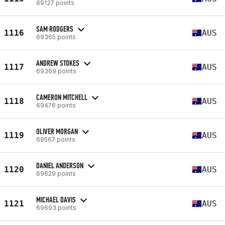
69127 points
SAM RODGERS
1116
AUS
69365 points
ANDREW STOKES
1117
AUS
69369 points
CAMERON MITCHELL
1118
AUS
69476 points
OLIVER MORGAN
1119
AUS
69567 points
DANIEL ANDERSON
1120
AUS
69629 points
MICHAEL DAVIS
1121
AUS
69693 points