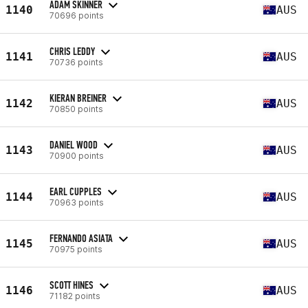
ADAM SKINNER
1140
AUS
70696 points
CHRIS LEDDY
1141
AUS
70736 points
KIERAN BREINER
1142
AUS
70850 points
DANIEL WOOD
1143
AUS
70900 points
EARL CUPPLES
1144
AUS
70963 points
FERNANDO ASIATA
1145
AUS
70975 points
SCOTT HINES
1146
AUS
71182 points