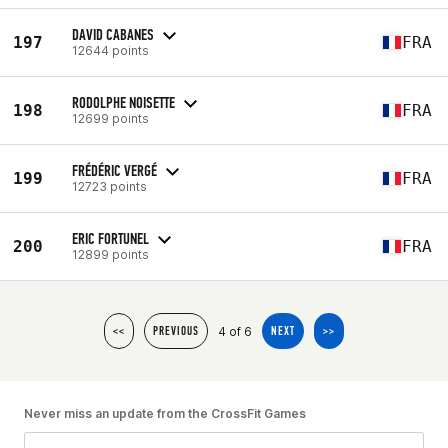
DAVID CABANES
197
FRA
12644 points
RODOLPHE NOISETTE
198
FRA
12699 points
FRÉDÉRIC VERGÉ
199
FRA
12723 points
ERIC FORTUNEL
200
FRA
12899 points
4 of 6
<<
PREVIOUS
NEXT
>>
Never miss an update from the CrossFit Games