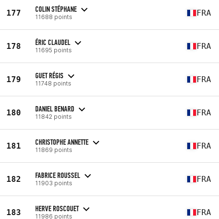
COLIN STÉPHANE
177
FRA
11688 points
ÉRIC CLAUDEL
178
FRA
11695 points
GUET RÉGIS
179
FRA
11748 points
DANIEL BENARD
180
FRA
11842 points
CHRISTOPHE ANNETTE
181
FRA
11869 points
FABRICE ROUSSEL
182
FRA
11903 points
HERVE ROSCOUET
183
FRA
11986 points