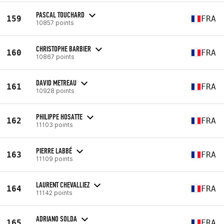
PASCAL TOUCHARD
159
FRA
10857 points
CHRISTOPHE BARBIER
160
FRA
10867 points
DAVID METREAU
161
FRA
10928 points
PHILIPPE HOSATTE
162
FRA
11103 points
PIERRE LABBÉ
163
FRA
11109 points
LAURENT CHEVALLIEZ
164
FRA
11142 points
ADRIANO SOLDA
165
FRA