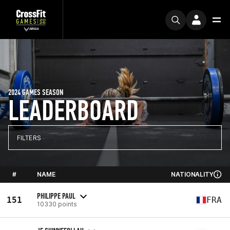
2024 GAMES SEASON
LEADERBOARD
FILTERS
#
NAME
NATIONALITY
PHILIPPE PAUL
151
FRA
10330 points