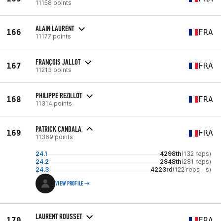
11158 points
ALAIN LAURENT
166
FRA
11177 points
FRANÇOIS JALLOT
167
FRA
11213 points
PHILIPPE REZILLOT
168
FRA
11314 points
PATRICK CANDALA
169
FRA
11369 points
24.1
4298th
(132 reps)
24.2
2848th
(281 reps)
24.3
4223rd
(122 reps - s)
VIEW PROFILE
LAURENT ROUSSET
170
FRA