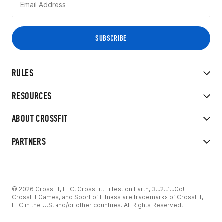
RULES
RESOURCES
ABOUT CROSSFIT
PARTNERS
© 2026 CrossFit, LLC. CrossFit, Fittest on Earth, 3...2...1...Go!
CrossFit Games, and Sport of Fitness are trademarks of CrossFit,
LLC in the U.S. and/or other countries. All Rights Reserved.