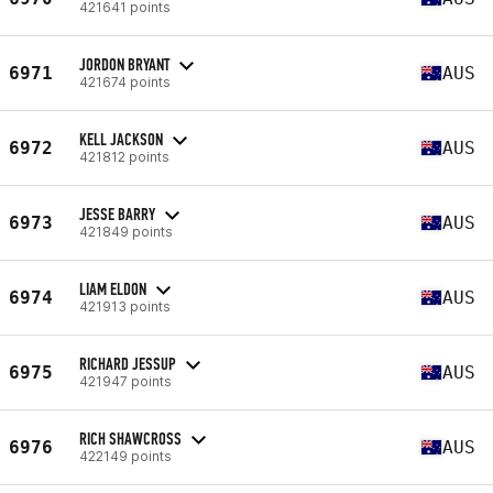
421641 points
JORDON BRYANT
6971
AUS
421674 points
KELL JACKSON
6972
AUS
421812 points
JESSE BARRY
6973
AUS
421849 points
LIAM ELDON
6974
AUS
421913 points
RICHARD JESSUP
6975
AUS
421947 points
RICH SHAWCROSS
6976
AUS
422149 points