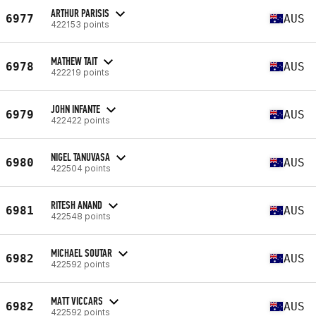
ARTHUR PARISIS
6977
AUS
422153 points
MATHEW TAIT
6978
AUS
422219 points
JOHN INFANTE
6979
AUS
422422 points
NIGEL TANUVASA
6980
AUS
422504 points
RITESH ANAND
6981
AUS
422548 points
MICHAEL SOUTAR
6982
AUS
422592 points
MATT VICCARS
6982
AUS
422592 points