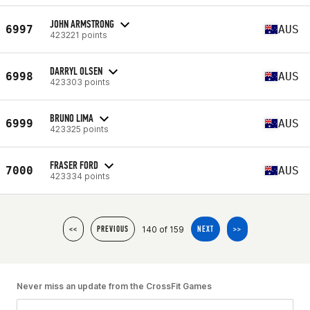
JOHN ARMSTRONG
6997
AUS
423221 points
DARRYL OLSEN
6998
AUS
423303 points
BRUNO LIMA
6999
AUS
423325 points
FRASER FORD
7000
AUS
423334 points
140 of 159
<<
PREVIOUS
NEXT
>>
Never miss an update from the CrossFit Games