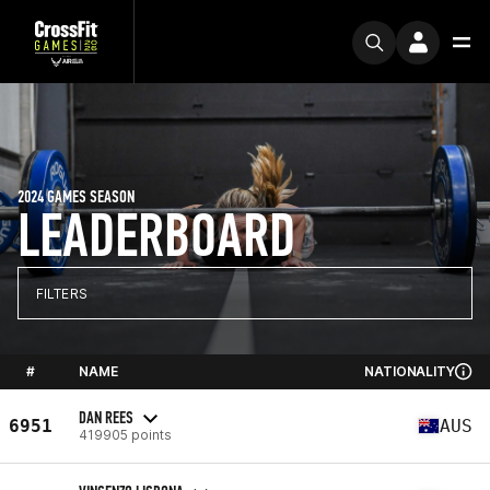
2024 GAMES SEASON
LEADERBOARD
FILTERS
#
NAME
NATIONALITY
DAN REES
6951
AUS
419905 points