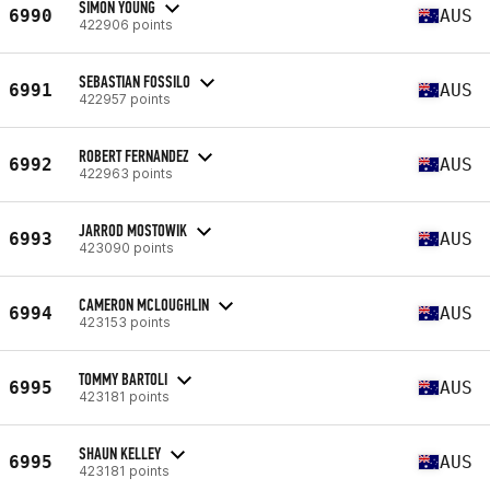
SIMON YOUNG
6990
AUS
422906 points
SEBASTIAN FOSSILO
6991
AUS
422957 points
ROBERT FERNANDEZ
6992
AUS
422963 points
JARROD MOSTOWIK
6993
AUS
423090 points
CAMERON MCLOUGHLIN
6994
AUS
423153 points
TOMMY BARTOLI
6995
AUS
423181 points
SHAUN KELLEY
6995
AUS
423181 points