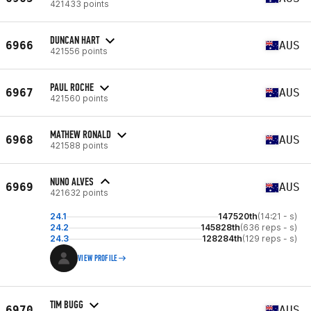
421433 points
DUNCAN HART
6966
AUS
421556 points
PAUL ROCHE
6967
AUS
421560 points
MATHEW RONALD
6968
AUS
421588 points
NUNO ALVES
6969
AUS
421632 points
24.1
147520th
(14:21 - s)
24.2
145828th
(636 reps - s)
24.3
128284th
(129 reps - s)
VIEW PROFILE
TIM BUGG
6970
AUS