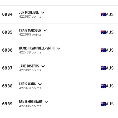
JON MCKEIGUE
6984
AUS
422687 points
CRAIG MARSDEN
6985
AUS
422693 points
HAMISH CAMPBELL-SMITH
6986
AUS
422738 points
JAKE JOSEPHS
6987
AUS
422802 points
CHRIS WANG
6988
AUS
422879 points
BENJAMIN KRAHE
6989
AUS
422885 points