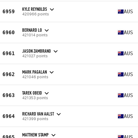
KYLE REYNOLDS
6959
AUS
420966 points
BERNARD LO
6960
AUS
421014 points
JASON ZAMBRANO
6961
AUS
421027 points
MARK PAGALAN
6962
AUS
421046 points
TAREK OBEID
6963
AUS
421353 points
RICHARD VAN AALST
6964
AUS
421399 points
MATTHEW STAMP
6965
AUS