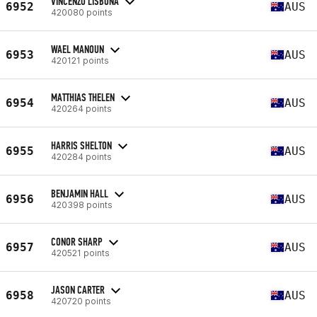
VINCENZO LISBONA
6952
AUS
420080 points
WAEL MANOUN
6953
AUS
420121 points
MATTHIAS THELEN
6954
AUS
420264 points
HARRIS SHELTON
6955
AUS
420284 points
BENJAMIN HALL
6956
AUS
420398 points
CONOR SHARP
6957
AUS
420521 points
JASON CARTER
6958
AUS
420720 points