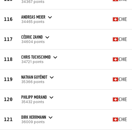
34367 points
ANDREAS MEIER
116
CHE
34465 points
CÉDRIC ZAHND
117
CHE
34604 points
CHRIS TUCHSCHMID
118
CHE
34721 points
NATHAN GUYÉNOT
119
CHE
35366 points
PHILIPP MORAND
120
CHE
35432 points
DIRK HERRMANN
121
CHE
36009 points