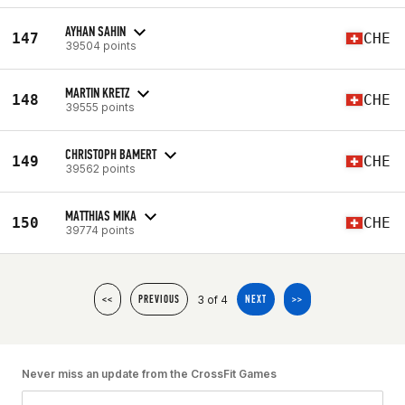
AYHAN SAHIN
147
CHE
39504 points
MARTIN KRETZ
148
CHE
39555 points
CHRISTOPH BAMERT
149
CHE
39562 points
MATTHIAS MIKA
150
CHE
39774 points
3 of 4
<<
PREVIOUS
NEXT
>>
Never miss an update from the CrossFit Games