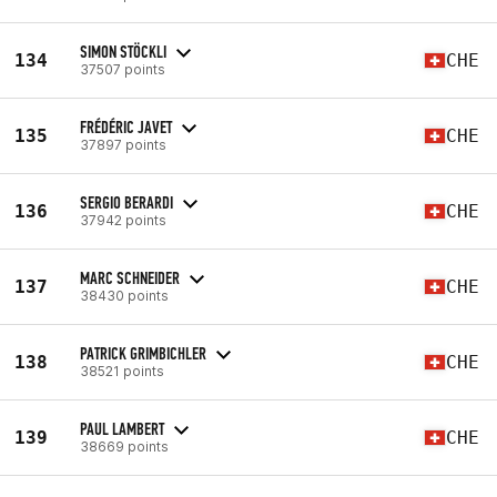
SIMON STÖCKLI
134
CHE
37507 points
FRÉDÉRIC JAVET
135
CHE
37897 points
SERGIO BERARDI
136
CHE
37942 points
MARC SCHNEIDER
137
CHE
38430 points
PATRICK GRIMBICHLER
138
CHE
38521 points
PAUL LAMBERT
139
CHE
38669 points