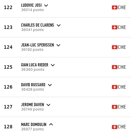
LUDOVIC JOSI
122
CHE
36014 points
CHARLES DE CLARENS
123
CHE
36041 points
JEAN-LUC SPERISSEN
124
CHE
36192 points
GIAN LUCA RIEDER
125
CHE
36360 points
DAVID BUSSARD
126
CHE
36428 points
JEROME DAVEN
127
CHE
36749 points
MARC DUMOULIN
128
CHE
36977 points