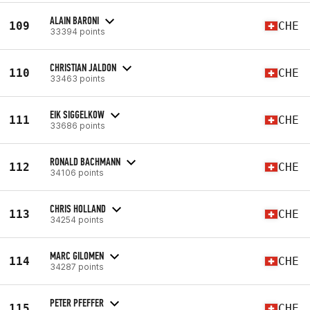
ALAIN BARONI
109
CHE
33394 points
CHRISTIAN JALDON
110
CHE
33463 points
EIK SIGGELKOW
111
CHE
33686 points
RONALD BACHMANN
112
CHE
34106 points
CHRIS HOLLAND
113
CHE
34254 points
MARC GILOMEN
114
CHE
34287 points
PETER PFEFFER
115
CHE