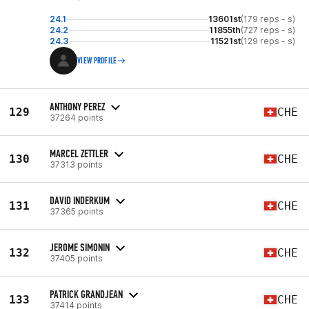
24.1
13601st
(179 reps - s)
24.2
11855th
(727 reps - s)
24.3
11521st
(129 reps - s)
VIEW PROFILE
ANTHONY PEREZ
129
CHE
37264 points
MARCEL ZETTLER
130
CHE
37313 points
DAVID INDERKUM
131
CHE
37365 points
JEROME SIMONIN
132
CHE
37405 points
PATRICK GRANDJEAN
133
CHE
37414 points