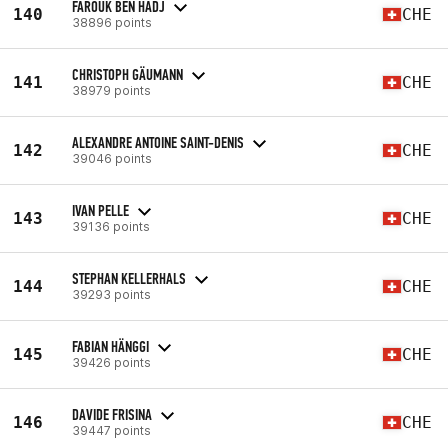
FAROUK BEN HADJ
140
CHE
38896 points
CHRISTOPH GÄUMANN
141
CHE
38979 points
ALEXANDRE ANTOINE SAINT-DENIS
142
CHE
39046 points
IVAN PELLE
143
CHE
39136 points
STEPHAN KELLERHALS
144
CHE
39293 points
FABIAN HÄNGGI
145
CHE
39426 points
DAVIDE FRISINA
146
CHE
39447 points