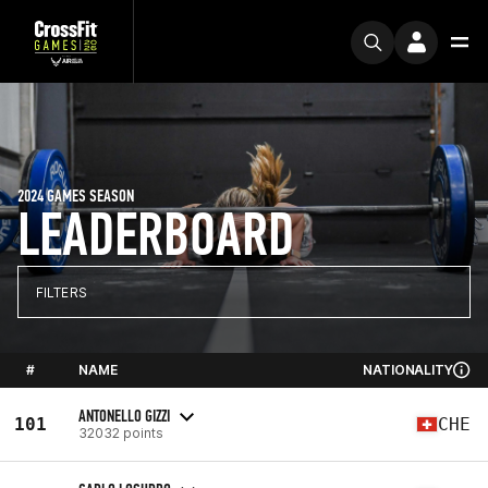
2024 GAMES SEASON
LEADERBOARD
FILTERS
#
NAME
NATIONALITY
ANTONELLO GIZZI
101
CHE
32032 points