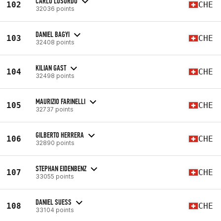
CARLO LOSURDO
102
CHE
32036 points
DANIEL BAGYI
103
CHE
32408 points
KILIAN GAST
104
CHE
32498 points
MAURIZIO FARINELLI
105
CHE
32737 points
GILBERTO HERRERA
106
CHE
32890 points
STEPHAN EIDENBENZ
107
CHE
33055 points
DANIEL SUESS
108
CHE
33104 points