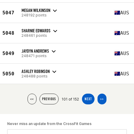
MEGAN WILKINSON
5047
AUS
248192 points
SHARNIE EDWARDS
5048
AUS
248461 points
JAYDYN ANDREWS
5049
AUS
248471 points
ASHLEY ROBINSON
5050
AUS
248488 points
101 of 152
<<
PREVIOUS
NEXT
>>
Never miss an update from the CrossFit Games