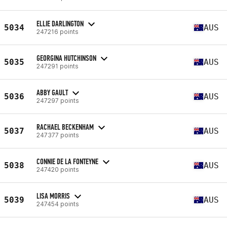
ELLIE DARLINGTON
5034
AUS
247216 points
GEORGINA HUTCHINSON
5035
AUS
247291 points
ABBY GAULT
5036
AUS
247297 points
RACHAEL BECKENHAM
5037
AUS
247377 points
CONNIE DE LA FONTEYNE
5038
AUS
247420 points
LISA MORRIS
5039
AUS
247454 points