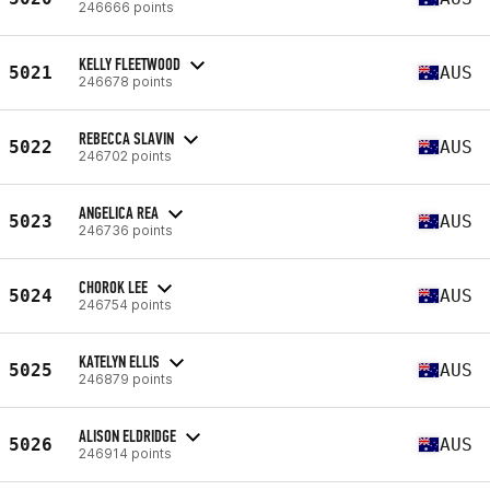
246666 points
KELLY FLEETWOOD
5021
AUS
246678 points
REBECCA SLAVIN
5022
AUS
246702 points
ANGELICA REA
5023
AUS
246736 points
CHOROK LEE
5024
AUS
246754 points
KATELYN ELLIS
5025
AUS
246879 points
ALISON ELDRIDGE
5026
AUS
246914 points