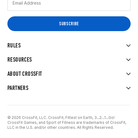
RULES
RESOURCES
ABOUT CROSSFIT
PARTNERS
© 2026 CrossFit, LLC. CrossFit, Fittest on Earth, 3...2...1...Go!
CrossFit Games, and Sport of Fitness are trademarks of CrossFit,
LLC in the U.S. and/or other countries. All Rights Reserved.