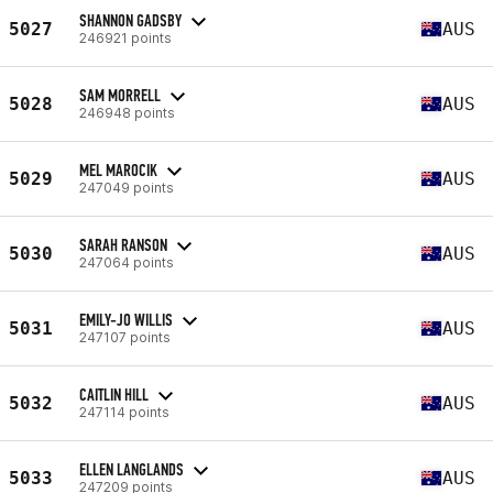
SHANNON GADSBY
5027
AUS
246921 points
SAM MORRELL
5028
AUS
246948 points
MEL MAROCIK
5029
AUS
247049 points
SARAH RANSON
5030
AUS
247064 points
EMILY-JO WILLIS
5031
AUS
247107 points
CAITLIN HILL
5032
AUS
247114 points
ELLEN LANGLANDS
5033
AUS
247209 points