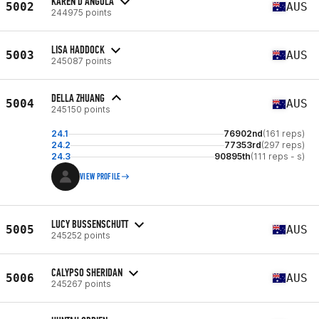
KAREN D'ANGOLA
5002
AUS
244975 points
LISA HADDOCK
5003
AUS
245087 points
DELLA ZHUANG
5004
AUS
245150 points
24.1
76902nd
(161 reps)
24.2
77353rd
(297 reps)
24.3
90895th
(111 reps - s)
VIEW PROFILE
LUCY BUSSENSCHUTT
5005
AUS
245252 points
CALYPSO SHERIDAN
5006
AUS
245267 points