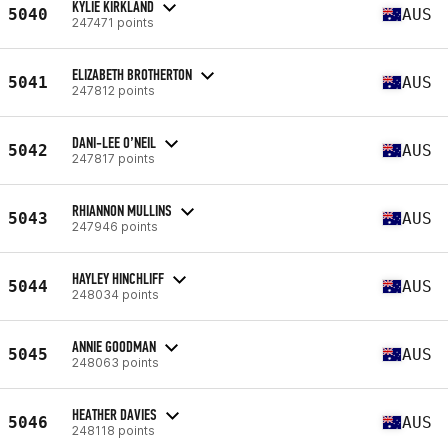
KYLIE KIRKLAND
5040
AUS
247471 points
ELIZABETH BROTHERTON
5041
AUS
247812 points
DANI-LEE O’NEIL
5042
AUS
247817 points
RHIANNON MULLINS
5043
AUS
247946 points
HAYLEY HINCHLIFF
5044
AUS
248034 points
ANNIE GOODMAN
5045
AUS
248063 points
HEATHER DAVIES
5046
AUS
248118 points