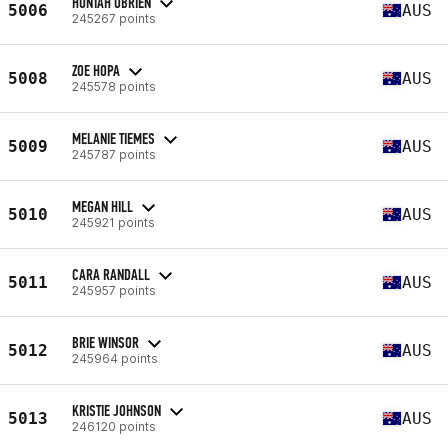
HUNTAH OBRIEN
5006
AUS
245267 points
ZOE HOPA
5008
AUS
245578 points
MELANIE TIEMES
5009
AUS
245787 points
MEGAN HILL
5010
AUS
245921 points
CARA RANDALL
5011
AUS
245957 points
BRIE WINSOR
5012
AUS
245964 points
KRISTIE JOHNSON
5013
AUS
246120 points