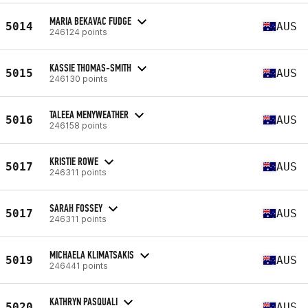
MARIA BEKAVAC FUDGE
5014
AUS
246124 points
KASSIE THOMAS-SMITH
5015
AUS
246130 points
TALEEA MENYWEATHER
5016
AUS
246158 points
KRISTIE ROWE
5017
AUS
246311 points
SARAH FOSSEY
5017
AUS
246311 points
MICHAELA KLIMATSAKIS
5019
AUS
246441 points
KATHRYN PASQUALI
5020
AUS